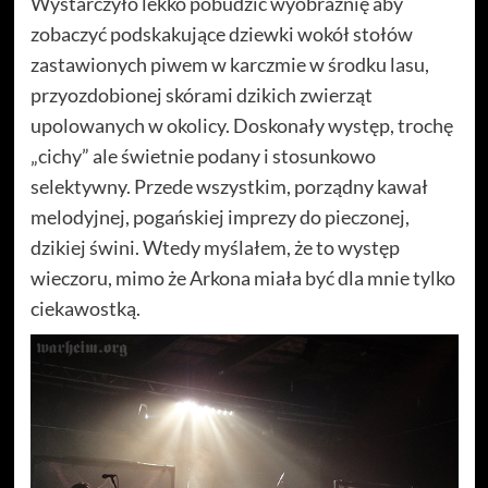
Wystarczyło lekko pobudzić wyobraźnię aby
zobaczyć podskakujące dziewki wokół stołów
zastawionych piwem w karczmie w środku lasu,
przyozdobionej skórami dzikich zwierząt
upolowanych w okolicy. Doskonały występ, trochę
„cichy” ale świetnie podany i stosunkowo
selektywny. Przede wszystkim, porządny kawał
melodyjnej, pogańskiej imprezy do pieczonej,
dzikiej świni. Wtedy myślałem, że to występ
wieczoru, mimo że Arkona miała być dla mnie tylko
ciekawostką.