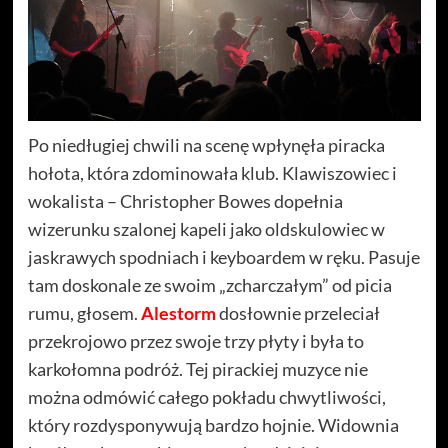
Po niedługiej chwili na scenę wpłynęła piracka
hołota, która zdominowała klub. Klawiszowiec i
wokalista – Christopher Bowes dopełnia
wizerunku szalonej kapeli jako oldskulowiec w
jaskrawych spodniach i keyboardem w ręku. Pasuje
tam doskonale ze swoim „zcharczałym” od picia
rumu, głosem.
Alestorm
dosłownie przeleciał
przekrojowo przez swoje trzy płyty i była to
karkołomna podróż. Tej pirackiej muzyce nie
można odmówić całego pokładu chwytliwości,
który rozdysponywują bardzo hojnie. Widownia