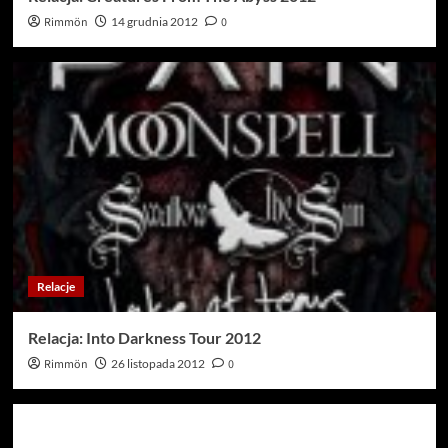
Rimmön
14 grudnia 2012
0
Relacje
Relacja: Into Darkness Tour 2012
Rimmön
26 listopada 2012
0