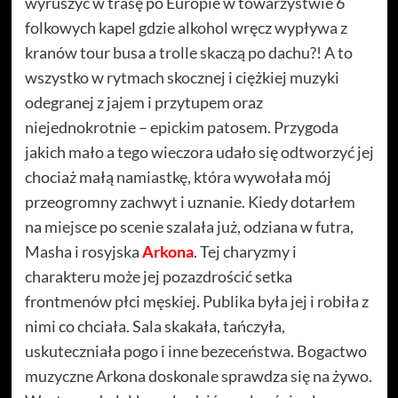
wyruszyć w trasę po Europie w towarzystwie 6
folkowych kapel gdzie alkohol wręcz wypływa z
kranów tour busa a trolle skaczą po dachu?! A to
wszystko w rytmach skocznej i ciężkiej muzyki
odegranej z jajem i przytupem oraz
niejednokrotnie – epickim patosem. Przygoda
jakich mało a tego wieczora udało się odtworzyć jej
chociaż małą namiastkę, która wywołała mój
przeogromny zachwyt i uznanie. Kiedy dotarłem
na miejsce po scenie szalała już, odziana w futra,
Masha i rosyjska
Arkona
. Tej charyzmy i
charakteru może jej pozazdrościć setka
frontmenów płci męskiej. Publika była jej i robiła z
nimi co chciała. Sala skakała, tańczyła,
uskuteczniała pogo i inne bezeceństwa. Bogactwo
muzyczne Arkona doskonale sprawdza się na żywo.