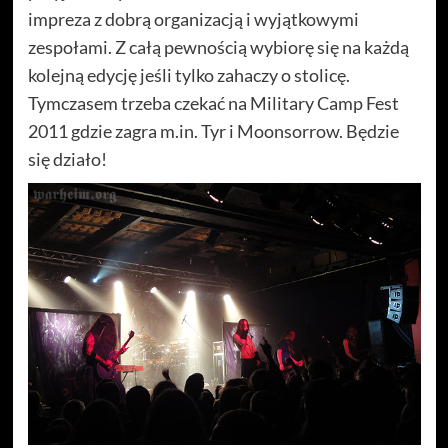
impreza z dobrą organizacją i wyjątkowymi
zespołami. Z całą pewnością wybiorę się na każdą
kolejną edycję jeśli tylko zahaczy o stolicę.
Tymczasem trzeba czekać na Military Camp Fest
2011 gdzie zagra m.in. Tyr i Moonsorrow. Będzie
się działo!