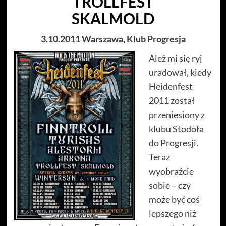
TROLLFEST
SKALMOLD
3.10.2011 Warszawa, Klub Progresja
Ależ mi się ryj
uradował, kiedy
Heidenfest
2011 został
przeniesiony z
klubu Stodoła
do Progresji.
Teraz
wyobraźcie
sobie – czy
może być coś
lepszego niż