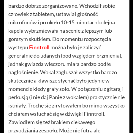
bardzo dobrze zorganizowane. Wchodził sobie
człowiek z tabletem, ustawiał głośność
mikrofonów i po około 10-15 minutach kolejna
kapela wybrzmiewała na scenie z lepszym lub
gorszym skutkiem. Do momentu rozpoczęcia
występu
Finntroll
można było je zaliczyć
generalnie do udanych (pod względem brzmienia),
jednak gwiazda wieczoru miała bardzo podłe
nagłośnienie. Wokal zagłuszał wszystko bardzo
skutecznie a klawisze słychać było jedynie w
momencie kiedy grały solo. W połączeniu z gitarą i
perkusją (i nie daj Panie z wokalem) praktycznie nie
istniały. Trochę się zirytowałem bo mimo wszystko
chciałem wsłuchać się w dźwięki Finntroll.
Zawiodłem się też brakiem ciekawego
przyodziania zespołu. Może nie futra ale