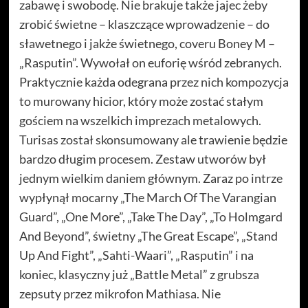
zabawę i swobodę. Nie brakuje także jajec żeby
zrobić świetne – klaszczące wprowadzenie – do
sławetnego i jakże świetnego, coveru Boney M –
„Rasputin”. Wywołał on euforię wśród zebranych.
Praktycznie każda odegrana przez nich kompozycja
to murowany hicior, który może zostać stałym
gościem na wszelkich imprezach metalowych.
Turisas został skonsumowany ale trawienie będzie
bardzo długim procesem. Zestaw utworów był
jednym wielkim daniem głównym. Zaraz po intrze
wypłynął mocarny „The March Of The Varangian
Guard”, „One More”, „Take The Day”, „To Holmgard
And Beyond”, świetny „The Great Escape”, „Stand
Up And Fight”, „Sahti-Waari”, „Rasputin” i na
koniec, klasyczny już „Battle Metal” z grubsza
zepsuty przez mikrofon Mathiasa. Nie