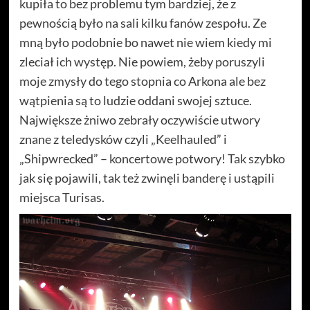
kupiła to bez problemu tym bardziej, że z
pewnością było na sali kilku fanów zespołu. Ze
mną było podobnie bo nawet nie wiem kiedy mi
zleciał ich występ. Nie powiem, żeby poruszyli
moje zmysły do tego stopnia co Arkona ale bez
wątpienia są to ludzie oddani swojej sztuce.
Największe żniwo zebrały oczywiście utwory
znane z teledysków czyli „Keelhauled” i
„Shipwrecked” – koncertowe potwory! Tak szybko
jak się pojawili, tak też zwinęli banderę i ustąpili
miejsca Turisas.