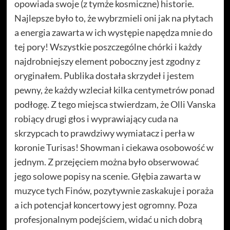
opowiada swoje (z tymże kosmiczne) historie.
Najlepsze było to, że wybrzmieli oni jak na płytach
a energia zawarta w ich występie napędza mnie do
tej pory! Wszystkie poszczególne chórki i każdy
najdrobniejszy element poboczny jest zgodny z
oryginałem. Publika dostała skrzydeł i jestem
pewny, że każdy wzleciał kilka centymetrów ponad
podłogę. Z tego miejsca stwierdzam, że Olli Vanska
robiący drugi głos i wyprawiający cuda na
skrzypcach to prawdziwy wymiatacz i perła w
koronie Turisas! Showman i ciekawa osobowość w
jednym. Z przejęciem można było obserwować
jego solowe popisy na scenie. Głębia zawarta w
muzyce tych Finów, pozytywnie zaskakuje i poraża
a ich potencjał koncertowy jest ogromny. Poza
profesjonalnym podejściem, widać u nich dobrą