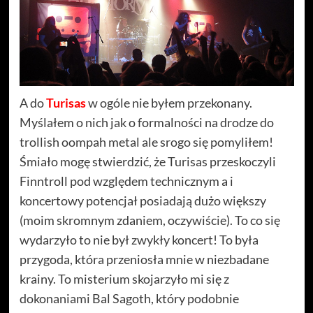
A do
Turisas
w ogóle nie byłem przekonany.
Myślałem o nich jak o formalności na drodze do
trollish oompah metal ale srogo się pomyliłem!
Śmiało mogę stwierdzić, że Turisas przeskoczyli
Finntroll pod względem technicznym a i
koncertowy potencjał posiadają dużo większy
(moim skromnym zdaniem, oczywiście). To co się
wydarzyło to nie był zwykły koncert! To była
przygoda, która przeniosła mnie w niezbadane
krainy. To misterium skojarzyło mi się z
dokonaniami Bal Sagoth, który podobnie