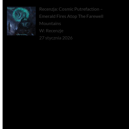
Recenzja: Cosmic Putrefaction –
Emerald Fires Atop The Farewell
Mountains
W: Recenzje
27 stycznia 2026