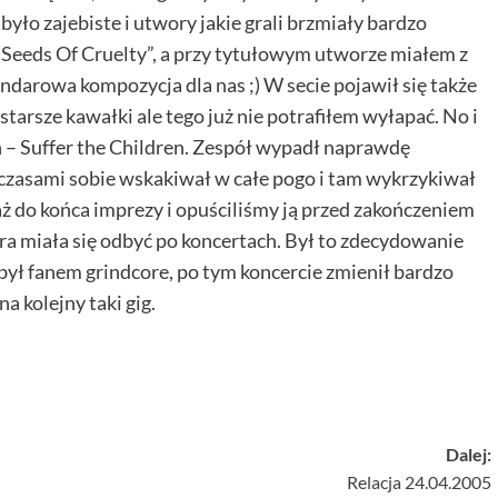
o zajebiste i utwory jakie grali brzmiały bardzo
 „Seeds Of Cruelty”, a przy tytułowym utworze miałem z
darowa kompozycja dla nas ;) W secie pojawił się także
 starsze kawałki ale tego już nie potrafiłem wyłapać. No i
– Suffer the Children. Zespół wypadł naprawdę
czasami sobie wskakiwał w całe pogo i tam wykrzykiwał
aż do końca imprezy i opuściliśmy ją przed zakończeniem
óra miała się odbyć po koncertach. Był to zdecydowanie
był fanem grindcore, po tym koncercie zmienił bardzo
a kolejny taki gig.
Dalej:
Relacja 24.04.2005