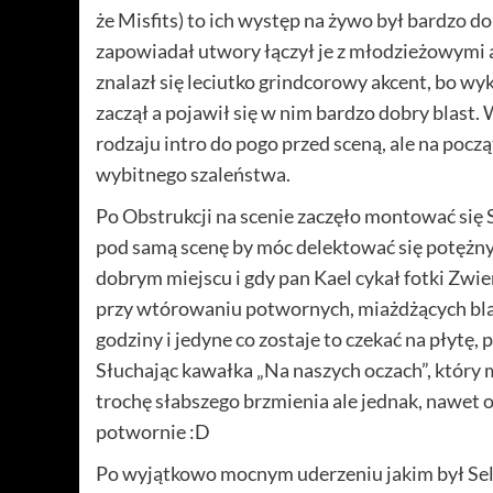
że Misfits) to ich występ na żywo był bardzo d
zapowiadał utwory łączył je z młodzieżowymi a
znalazł się leciutko grindcorowy akcent, bo wyk
zaczął a pojawił się w nim bardzo dobry blast
rodzaju intro do pogo przed sceną, ale na pocz
wybitnego szaleństwa.
Po Obstrukcji na scenie zaczęło montować się S
pod samą scenę by móc delektować się potężny
dobrym miejscu i gdy pan Kael cykał fotki Zwie
przy wtórowaniu potwornych, miażdżących bla
godziny i jedyne co zostaje to czekać na płytę
Słuchając kawałka „Na naszych oczach”, który
trochę słabszego brzmienia ale jednak, nawet
potwornie :D
Po wyjątkowo mocnym uderzeniu jakim był Self