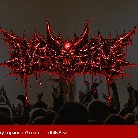
ykopane z Grobu
+INNE