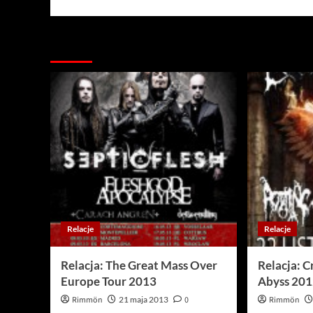
Więcej…
Relacje
Relacje
Relacja: The Great Mass Over
Relacja: 
Europe Tour 2013
Abyss 20
Rimmön
21 maja 2013
0
Rimmön