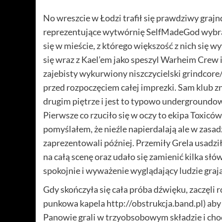
No wreszcie w Łodzi trafił się prawdziwy graj
reprezentujące wytwórnię SelfMadeGod wybrały
się w mieście, z którego większość z nich się w
się wraz z Kael’em jako speszyl Warheim Crew 
zajebisty wykurwiony niszczycielski grindcore/
przed rozpoczęciem całej imprezki. Sam klub z
drugim piętrze i jest to typowo undergroundow
Pierwsze co rzuciło się w oczy to ekipa Toxicó
pomyślałem, że nieźle napierdalają ale w zasad
zaprezentowali później. Przemiły Grela usadzi
na całą scenę oraz udało się zamienić kilka słów
spokojnie i wyważenie wyglądający ludzie graj
Gdy skończyła się cała próba dźwięku, zaczęli 
punkowa kapela http://obstrukcja.band.pl) aby
Panowie grali w trzyobsobowym składzie i cho