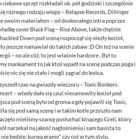
 ciekawe sprzęt rozkładali ok. pół godzinki i szczególnie
się różnego rodzaju wlepy – Relapse Records, Dillinger
i ze swoim materiałem – od doskonałego intra poprzez
kładkę cover Black Flag – Rise Above, także chętnie
ackled Down pod sceną rozpoczął się niezły kocioł,
łu jeszcze namawiał do takich zabaw :D On też na scenie
gii – no ale cóż, to jest właśnie hardcore . Był to
yny mankament to jak ktoś wpadł na scenę podczas poga i
cie nic się nie stało i mogli zagrać do końca.
yszedł czas na gwiazdy wieczoru – Toxic Bonkers.
oncert – wtedy dało się czuć niesamowity kocioł pod
ca pod sceną było od groma a gdy pojawili się Toxic,
aliła się pod samą scenę i w takim kotle przyszło nam
aczęło mieliśmy szansę posłuchać klnącego Greli, który
ł narzekał na jakość nagłośnienia i sam basista to
ie nie będzie, kurwa gramy” czy coś w tym stylu.