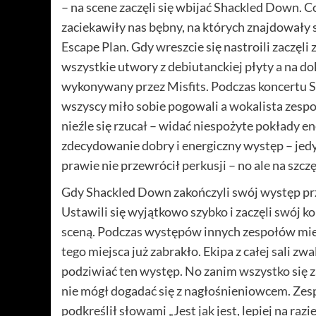
– na scene zaczęli się wbijać Shackled Down. Co
zaciekawiły nas bębny, na których znajdowały 
Escape Plan. Gdy wreszcie się nastroili zaczęl
wszystkie utwory z debiutanckiej płyty a na do
wykonywany przez Misfits. Podczas koncertu Sh
wszyscy miło sobie pogowali a wokalista zespo
nieźle się rzucał – widać niespożyte pokłady ener
zdecydowanie dobry i energiczny występ – jed
prawie nie przewrócił perkusji – no ale na szczęś
Gdy Shackled Down zakończyli swój występ prz
Ustawili się wyjątkowo szybko i zaczęli swój k
sceną. Podczas występów innych zespołów miejs
tego miejsca już zabrakło. Ekipa z całej sali zw
podziwiać ten występ. No zanim wszystko się z
nie mógł dogadać się z nagłośnieniowcem. Zespó
podkreślił słowami „Jest jak jest, lepiej na raz