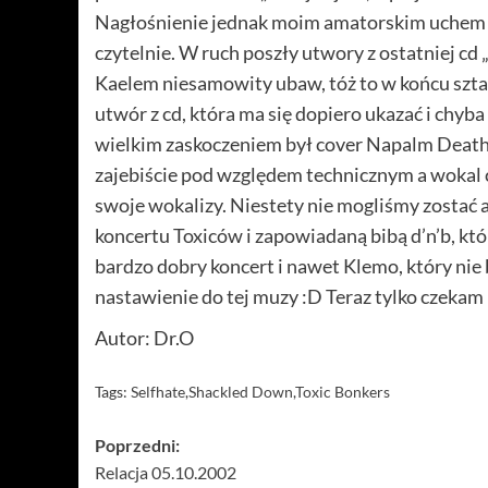
Nagłośnienie jednak moim amatorskim uchem był
czytelnie. W ruch poszły utwory z ostatniej cd
Kaelem niesamowity ubaw, tóż to w końcu sztan
utwór z cd, która ma się dopiero ukazać i chyba
wielkim zaskoczeniem był cover Napalm Death 
zajebiście pod względem technicznym a wokal 
swoje wokalizy. Niestety nie mogliśmy zostać 
koncertu Toxiców i zapowiadaną bibą d’n’b, kt
bardzo dobry koncert i nawet Klemo, który nie 
nastawienie do tej muzy :D Teraz tylko czekam n
Autor: Dr.O
Tags:
Selfhate
,
Shackled Down
,
Toxic Bonkers
Zobacz
Poprzedni:
Relacja 05.10.2002
wpisy