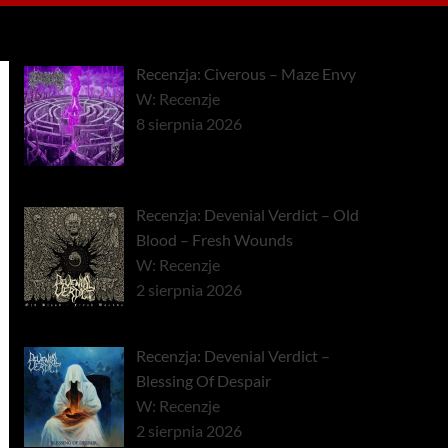
Recenzja: Civerous – Maze Envy
W: Recenzje
8 sierpnia 2026
Recenzja: Devenial Verdict – Old
Blood – Fresh Wounds
W: Recenzje
2 sierpnia 2026
Recenzja: Devenial Verdict –
Blessing Of Despair
W: Recenzje
2 sierpnia 2026