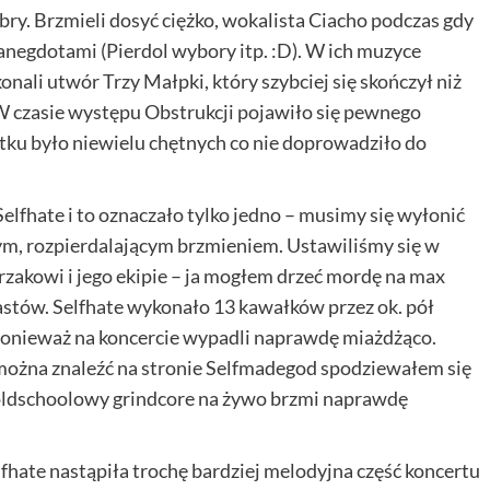
obry. Brzmieli dosyć ciężko, wokalista Ciacho podczas gdy
negdotami (Pierdol wybory itp. :D). W ich muzyce
onali utwór Trzy Małpki, który szybciej się skończył niż
. W czasie występu Obstrukcji pojawiło się pewnego
ątku było niewielu chętnych co nie doprowadziło do
elfhate i to oznaczało tylko jedno – musimy się wyłonić
m, rozpierdalającym brzmieniem. Ustawiliśmy się w
rzakowi i jego ekipie – ja mogłem drzeć mordę na max
stów. Selfhate wykonało 13 kawałków przez ok. pół
, ponieważ na koncercie wypadli naprawdę miażdżąco.
 można znaleźć na stronie Selfmadegod spodziewałem się
 oldschoolowy grindcore na żywo brzmi naprawdę
hate nastąpiła trochę bardziej melodyjna część koncertu