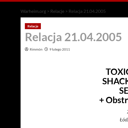
Warheim.org
>
Relacje
>
Relacja 21.04.2005
Relacje
Relacja 21.04.2005
Rimmön
9 lutego 2011
TOXI
SHAC
S
+ Obstr
Łód