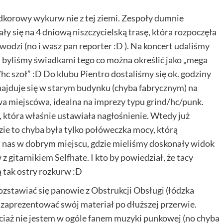
ndkorowy wykurw nie z tej ziemi. Zespoły dumnie
 się na 4 dniową niszczycielską trasę, która rozpoczęła
ywodzi (no i wasz pan reporter :D ). Na koncert udaliśmy
i byliśmy świadkami tego co można określić jako „mega
hc szoł” :D Do klubu Pientro dostaliśmy się ok. godziny
najduje się w starym budynku (chyba fabrycznym) na
a miejscówa, idealna na imprezy typu grind/hc/punk.
w, która właśnie ustawiała nagłośnienie. Wtedy już
zie to chyba była tylko połóweczka mocy, którą
ł nas w dobrym miejscu, gdzie mieliśmy doskonały widok
 z gitarnikiem Selfhate. I kto by powiedział, że tacy
ą tak ostry rozkurw :D
rozstawiać się panowie z Obstrukcji Obsługi (łódzka
 zaprezentować swój materiał po dłuższej przerwie.
ciaż nie jestem w ogóle fanem muzyki punkowej (no chyba