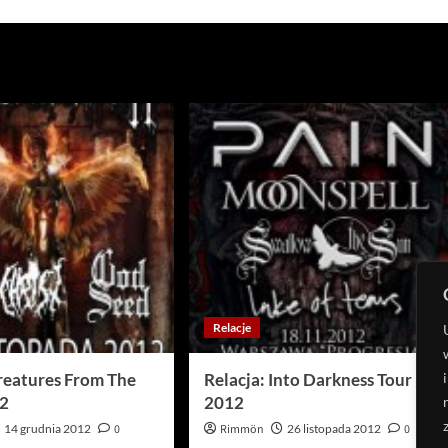
Relacje
Creatures From The
Relacja: Into Darkness Tour
12
2012
14 grudnia 2012
0
Rimmön
26 listopada 2012
0