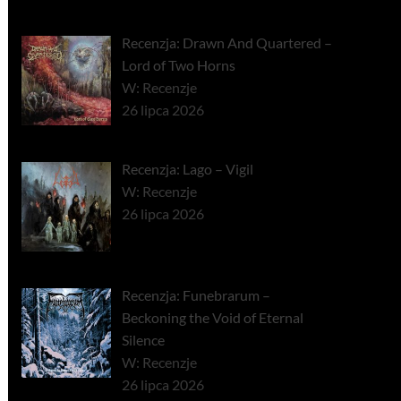
Recenzja: Drawn And Quartered –
Lord of Two Horns
W: Recenzje
26 lipca 2026
Recenzja: Lago – Vigil
W: Recenzje
26 lipca 2026
Recenzja: Funebrarum –
Beckoning the Void of Eternal
Silence
W: Recenzje
26 lipca 2026