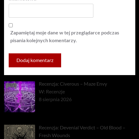
Zapamiętaj moje dane w tej przeglądarce podczas
pisania kolejnych komentarzy.
Recenzja: Civerous – Maze Envy
W: Recenzje
8 sierpnia 2026
Recenzja: Devenial Verdict – Old Blood –
Fresh Wounds