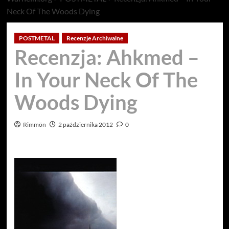
Neck Of The Woods Dying
POSTMETAL
Recenzje Archiwalne
Recenzja: Ahkmed –
In Your Neck Of The
Woods Dying
Rimmön
2 października 2012
0