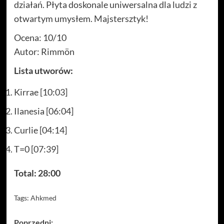
działań. Płyta doskonale uniwersalna dla ludzi z
otwartym umysłem. Majstersztyk!
Ocena: 10/10
Autor: Rimmön
Lista utworów:
Kirrae [10:03]
Ilanesia [06:04]
Curlie [04:14]
T=0 [07:39]
Total: 28:00
Tags:
Ahkmed
Zobacz
Poprzedni: