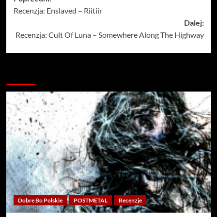
Recenzja: Enslaved – Riitiir
wpisy
Dalej:
Recenzja: Cult Of Luna – Somewhere Along The Highway
Więcej…
Dobre Bo Polskie
POSTMETAL
Recenzje