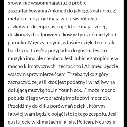
słowa, nie wspominając już o próbie
zaszufladkowania Ahkmed do jakiegoś gatunku. Z
metalem może nie mają wiele wspólnego
aczkolwiek kreują nastroje, które mają szereg
doskonałych odpowiedników w tymże (i nie tylko)
gatunku. Między innymi, właśnie dzięki temu tak
bardzo mi ta ep’ka przypadła do gustu. Jest to
muzyka inna ale nie obca. Jeśli lubicie zatopić się w
mocno klimatycznych rzeczach to i Ahkmed będzie
waszym sprzymierzeńcem. Trzeba tylko z góry
zaznaczyć, że jeśli ktoś jest podatny i wrażliwy na
dołującą muzykę to „In Your Neck…” może mocno
pobudzić jego wyobraźnię (może zbyt mocno?).
Przejdźmy do kilku porównań dzięki, którym
łatwiej wam będzie pojąć istotę tego zespołu. Jeśli
gustujecie w klimatach a’la Isis, Pelican, Neurosis