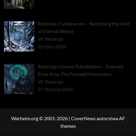
Recenzja: Funebrarum – Beckoning the Void
of Eternal Silence
W: Recenzje
26 lipca 2026
Recenzja: Cosmic Putrefaction – Emerald
Fires Atop The Farewell Mountains
W: Recenzje
27 stycznia 2026
Warheim.org © 2001-2026
|
CoverNews
autorstwa AF
themes