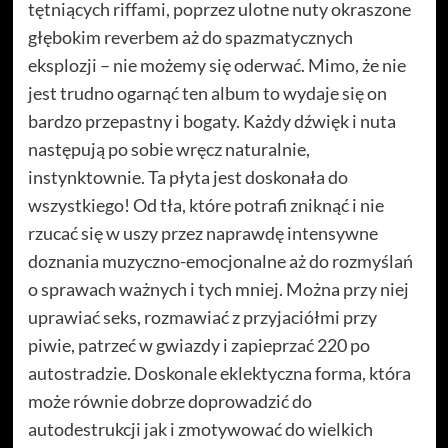
tętniących riffami, poprzez ulotne nuty okraszone
głębokim reverbem aż do spazmatycznych
eksplozji – nie możemy się oderwać. Mimo, że nie
jest trudno ogarnąć ten album to wydaje się on
bardzo przepastny i bogaty. Każdy dźwięk i nuta
następują po sobie wręcz naturalnie,
instynktownie. Ta płyta jest doskonała do
wszystkiego! Od tła, które potrafi zniknąć i nie
rzucać się w uszy przez naprawdę intensywne
doznania muzyczno-emocjonalne aż do rozmyślań
o sprawach ważnych i tych mniej. Można przy niej
uprawiać seks, rozmawiać z przyjaciółmi przy
piwie, patrzeć w gwiazdy i zapieprzać 220 po
autostradzie. Doskonale eklektyczna forma, która
może równie dobrze doprowadzić do
autodestrukcji jak i zmotywować do wielkich