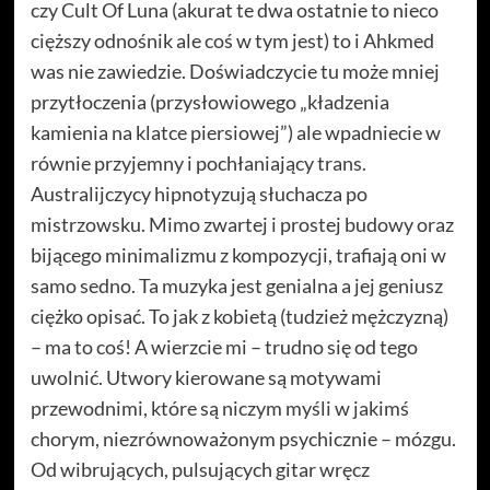
czy Cult Of Luna (akurat te dwa ostatnie to nieco
cięższy odnośnik ale coś w tym jest) to i Ahkmed
was nie zawiedzie. Doświadczycie tu może mniej
przytłoczenia (przysłowiowego „kładzenia
kamienia na klatce piersiowej”) ale wpadniecie w
równie przyjemny i pochłaniający trans.
Australijczycy hipnotyzują słuchacza po
mistrzowsku. Mimo zwartej i prostej budowy oraz
bijącego minimalizmu z kompozycji, trafiają oni w
samo sedno. Ta muzyka jest genialna a jej geniusz
ciężko opisać. To jak z kobietą (tudzież mężczyzną)
– ma to coś! A wierzcie mi – trudno się od tego
uwolnić. Utwory kierowane są motywami
przewodnimi, które są niczym myśli w jakimś
chorym, niezrównoważonym psychicznie – mózgu.
Od wibrujących, pulsujących gitar wręcz