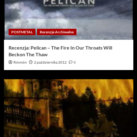
POSTMETAL
Recenzje Archiwalne
Recenzja: Pelican – The Fire In Our Throats Will
Beckon The Thaw
Rimmön
2 października 2012
0