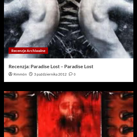
Recenzje Archiwalne
Recenzja: Paradise Lost – Paradise Lost
Rimmön
3 października 2012
0