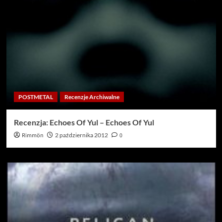
POSTMETAL
Recenzje Archiwalne
Recenzja: Echoes Of Yul – Echoes Of Yul
Rimmön
2 października 2012
0