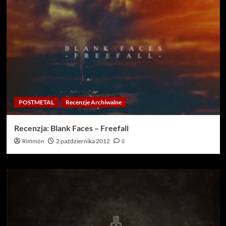
POSTMETAL
Recenzje Archiwalne
Recenzja: Blank Faces – Freefall
Rimmön
2 października 2012
0