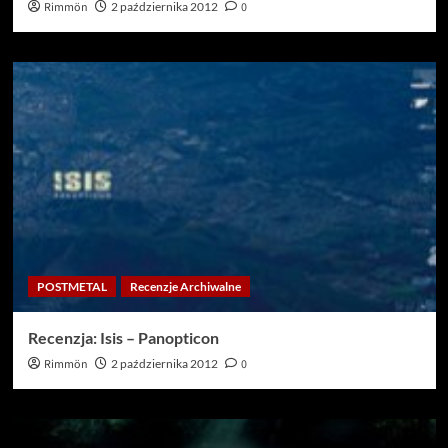
Rimmön
2 października 2012
0
POSTMETAL
Recenzje Archiwalne
Recenzja: Isis – Panopticon
Rimmön
2 października 2012
0