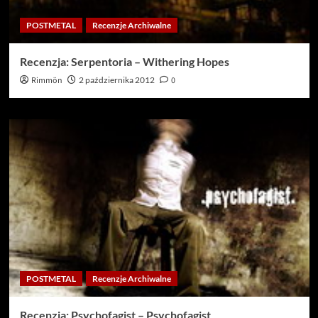
POSTMETAL
Recenzje Archiwalne
Recenzja: Serpentoria – Withering Hopes
Rimmön
2 października 2012
0
POSTMETAL
Recenzje Archiwalne
Recenzja: Psychofagist – Psychofagist