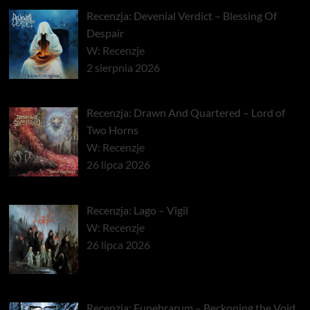
Recenzja: Devenial Verdict – Blessing Of
Despair
W: Recenzje
2 sierpnia 2026
Recenzja: Drawn And Quartered – Lord of
Two Horns
W: Recenzje
26 lipca 2026
Recenzja: Lago – Vigil
W: Recenzje
26 lipca 2026
Recenzja: Funebrarum – Beckoning the Void