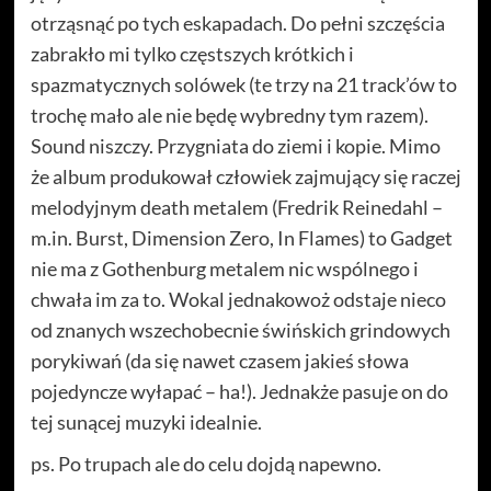
otrząsnąć po tych eskapadach. Do pełni szczęścia
zabrakło mi tylko częstszych krótkich i
spazmatycznych solówek (te trzy na 21 track’ów to
trochę mało ale nie będę wybredny tym razem).
Sound niszczy. Przygniata do ziemi i kopie. Mimo
że album produkował człowiek zajmujący się raczej
melodyjnym death metalem (Fredrik Reinedahl –
m.in. Burst, Dimension Zero, In Flames) to Gadget
nie ma z Gothenburg metalem nic wspólnego i
chwała im za to. Wokal jednakowoż odstaje nieco
od znanych wszechobecnie świńskich grindowych
porykiwań (da się nawet czasem jakieś słowa
pojedyncze wyłapać – ha!). Jednakże pasuje on do
tej sunącej muzyki idealnie.
ps. Po trupach ale do celu dojdą napewno.