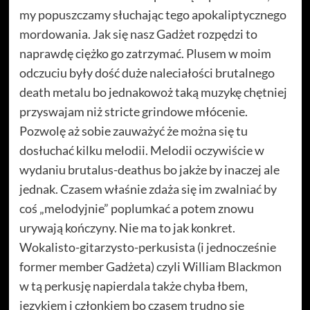
my popuszczamy słuchając tego apokaliptycznego
mordowania. Jak się nasz Gadżet rozpędzi to
naprawdę ciężko go zatrzymać. Plusem w moim
odczuciu były dość duże naleciałości brutalnego
death metalu bo jednakowoż taką muzykę chętniej
przyswajam niż stricte grindowe młócenie.
Pozwolę aż sobie zauważyć że można się tu
dosłuchać kilku melodii.
Melodii oczywiście w
wydaniu brutalus-deathus bo jakże by inaczej ale
jednak. Czasem właśnie zdaża się im zwalniać by
coś „melodyjnie” poplumkać a potem znowu
urywają kończyny. Nie ma to jak konkret.
Wokalisto-gitarzysto-perkusista (i jednocześnie
former member Gadżeta) czyli William Blackmon
w tą perkusję napierdala także chyba łbem,
językiem i członkiem bo czasem trudno się