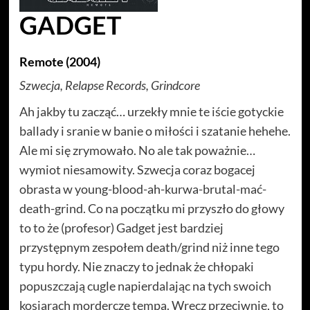
GADGET
Remote (2004)
Szwecja, Relapse Records, Grindcore
Ah jakby tu zacząć… urzekły mnie te iście gotyckie
ballady i sranie w banie o miłości i szatanie hehehe.
Ale mi się zrymowało. No ale tak poważnie…
wymiot niesamowity. Szwecja coraz bogacej
obrasta w young-blood-ah-kurwa-brutal-mać-
death-grind. Co na początku mi przyszło do głowy
to to że (profesor) Gadget jest bardziej
przystępnym zespołem death/grind niż inne tego
typu hordy. Nie znaczy to jednak że chłopaki
popuszczają cugle napierdalając na tych swoich
kosiarach mordercze tempa. Wręcz przeciwnie, to