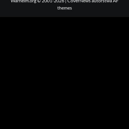
Warheim.org © 2001-2026
|
CoverNews
autorstwa AF
themes