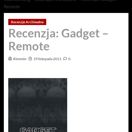
Remote
Recenzje Archiwalne
Recenzja: Gadget –
Remote
Rimmön
29 listopada 2011
0