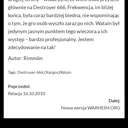
głównie na Destroyer 666. Frekwencja, im bliżej
końca, była coraz bardziej biedna, nie wspominając
o tym, że gro osób wyszło zaraz po nich. Watain był
jedynym jasnym punktem tego wieczora a ich
występ – bardzo profesjonalny. Jestem
zdecydowanie na tak!
Autor: Rimmön
Tags:
Destroyer 666
,
Otargos
,
Watain
Zobacz
Poprzedni:
Relacja 16.10.2010
wpisy
Dalej:
Nowa wersja WARHEIM.ORG