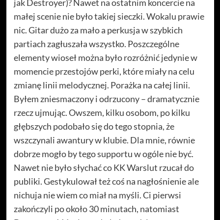
jak Destroyer)? Nawet na ostatnim koncercie na
małej scenie nie było takiej sieczki. Wokalu prawie
nic. Gitar dużo za mało a perkusja w szybkich
partiach zagłuszała wszystko. Poszczególne
elementy wioseł można było rozróżnić jedynie w
momencie przestojów perki, które miały na celu
zmianę linii melodycznej. Porażka na całej linii.
Byłem zniesmaczony i odrzucony – dramatycznie
rzecz ujmując. Owszem, kilku osobom, po kilku
głębszych podobało się do tego stopnia, że
wszczynali awantury w klubie. Dla mnie, równie
dobrze mogło by tego supportu w ogóle nie być.
Nawet nie było słychać co KK Warslut rzucał do
publiki. Gestykulował też coś na nagłośnienie ale
nichuja nie wiem co miał na myśli. Ci pierwsi
zakończyli po około 30 minutach, natomiast