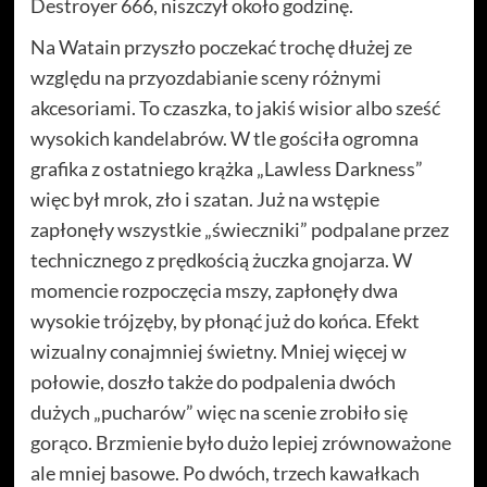
Destroyer 666, niszczył około godzinę.
Na Watain przyszło poczekać trochę dłużej ze
względu na przyozdabianie sceny różnymi
akcesoriami. To czaszka, to jakiś wisior albo sześć
wysokich kandelabrów. W tle gościła ogromna
grafika z ostatniego krążka „Lawless Darkness”
więc był mrok, zło i szatan. Już na wstępie
zapłonęły wszystkie „świeczniki” podpalane przez
technicznego z prędkością żuczka gnojarza. W
momencie rozpoczęcia mszy, zapłonęły dwa
wysokie trójzęby, by płonąć już do końca. Efekt
wizualny conajmniej świetny. Mniej więcej w
połowie, doszło także do podpalenia dwóch
dużych „pucharów” więc na scenie zrobiło się
gorąco. Brzmienie było dużo lepiej zrównoważone
ale mniej basowe. Po dwóch, trzech kawałkach