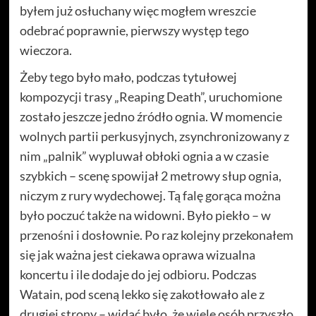
byłem już osłuchany więc mogłem wreszcie
odebrać poprawnie, pierwszy występ tego
wieczora.
Żeby tego było mało, podczas tytułowej
kompozycji trasy „Reaping Death”, uruchomione
zostało jeszcze jedno źródło ognia. W momencie
wolnych partii perkusyjnych, zsynchronizowany z
nim „palnik” wypluwał obłoki ognia a w czasie
szybkich – scenę spowijał 2 metrowy słup ognia,
niczym z rury wydechowej. Tą falę gorąca można
było poczuć także na widowni. Było piekło – w
przenośni i dosłownie. Po raz kolejny przekonałem
się jak ważna jest ciekawa oprawa wizualna
koncertu i ile dodaje do jej odbioru. Podczas
Watain, pod sceną lekko się zakotłowało ale z
drugiej strony – widać było, że wiele osób przyszło