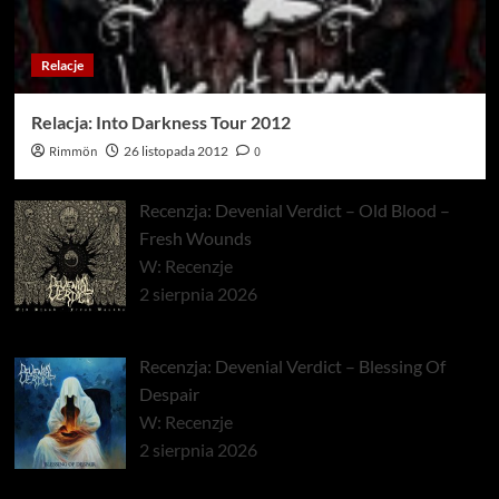
Relacje
Relacja: Into Darkness Tour 2012
Rimmön
26 listopada 2012
0
Recenzja: Devenial Verdict – Old Blood –
Fresh Wounds
W: Recenzje
2 sierpnia 2026
Recenzja: Devenial Verdict – Blessing Of
Despair
W: Recenzje
2 sierpnia 2026