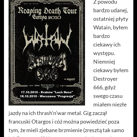
Z powodu
bardzo udanej,
ostatniej płyty
Watain, byłem
bardzo
ciekawy ich
występu.
Niemniej
ciekawy byłem
Destroyer
666, gdyż
swego czasu
miałem niezłe
jazdy na ich thrash’n’war metal. Gig zaczął
francuski Otargos i cóż można powiedzieć poza
tym, że mieli zjebane brzmienie (zresztą tak samo