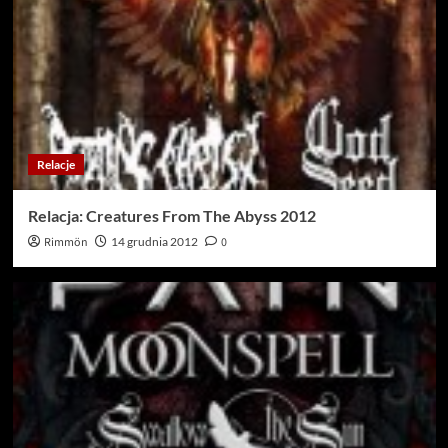
Relacje
Relacja: Creatures From The Abyss 2012
Rimmön
14 grudnia 2012
0