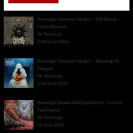
Recenzja: Devenial Verdict – Old Blood –
Fresh Wounds
W: Recenzje
2 sierpnia 2026
Recenzja: Devenial Verdict – Blessing Of
Despair
W: Recenzje
2 sierpnia 2026
Recenzja: Drawn And Quartered – Lord of
Two Horns
W: Recenzje
26 lipca 2026