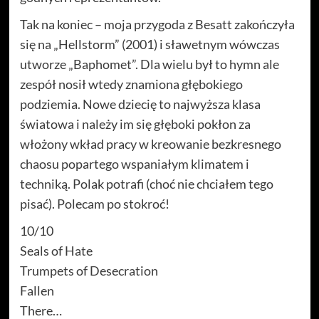
Tak na koniec – moja przygoda z Besatt zakończyła
się na „Hellstorm” (2001) i sławetnym wówczas
utworze „Baphomet”. Dla wielu był to hymn ale
zespół nosił wtedy znamiona głębokiego
podziemia. Nowe dziecię to najwyższa klasa
światowa i należy im się głęboki pokłon za
włożony wkład pracy w kreowanie bezkresnego
chaosu popartego wspaniałym klimatem i
techniką. Polak potrafi (choć nie chciałem tego
pisać). Polecam po stokroć!
10/10
Seals of Hate
Trumpets of Desecration
Fallen
There…