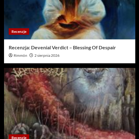
Recenzje
Recenzja: Devenial Verdict – Blessing Of Despair
Rimmön
2 sierpnia 2026
Recenzje