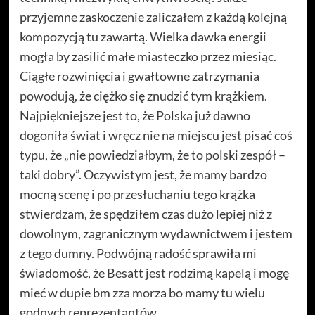
przyjemne zaskoczenie zaliczałem z każdą kolejną
kompozycją tu zawartą. Wielka dawka energii
mogła by zasilić małe miasteczko przez miesiąc.
Ciągłe rozwinięcia i gwałtowne zatrzymania
powodują, że ciężko się znudzić tym krążkiem.
Najpiękniejsze jest to, że Polska już dawno
dogoniła świat i wręcz nie na miejscu jest pisać coś
typu, że „nie powiedziałbym, że to polski zespół –
taki dobry”. Oczywistym jest, że mamy bardzo
mocną scenę i po przesłuchaniu tego krążka
stwierdzam, że spędziłem czas dużo lepiej niż z
dowolnym, zagranicznym wydawnictwem i jestem
z tego dumny. Podwójną radość sprawiła mi
świadomość, że Besatt jest rodzimą kapelą i mogę
mieć w dupie bm zza morza bo mamy tu wielu
godnych reprezentantów.