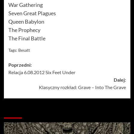
War Gathering
Seven Great Plagues
Queen Babylon
The Prophecy
The Final Battle
Tags:
Besatt
Zobacz
Poprzedni:
Relacja 6.08.2012 Six Feet Under
wpisy
Dalej:
Klasyczny rozkład: Grave – Into The Grave
Więcej…