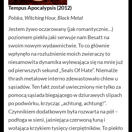
Tempus Apocalypsis (2012)
Polska, Witching Hour, Black Metal
Jestem żywo oczarowany (jak romantycznie…)
poziomem piekła jaki serwuje nam Besatt na
swoim nowym wydawnictwie. To co głównie
wpłynęło na rozluźnienie moich zwieraczy to
niesamowita dynamika wylewająca się na mnie już
od pierwszych sekund „Seals Of Hate”. Niemalże
thrash metalowe interno zdewastowało chlew u
sąsiadów. Ten fakt został uwieczniony nie tylko za
pomocą sąsiada biegającego w dziurawych slipach
po podwórku, krzycząc „achtung, achtung!”.
Czynnikiem dodatkowym była rozwarta na pół –
podłoga w sieni, jaśniejąca czerwoną łuną i
wołająca krzykiem tysięcy cierpiętników. To piekło