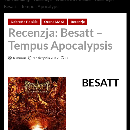
Besatt – Tempus Apocalypsis
Dobre Bo Polskie
Ocena MAX!
Recenzje
Recenzja: Besatt –
Tempus Apocalypsis
Rimmön
17 sierpnia 2012
0
BESATT