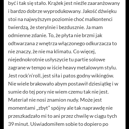
być i tak się stało. Krążek jest nieźle zaaranżowany
i bardzo dobrze wyprodukowany. Jakość dźwięku
stoi na najwyższym poziomie choć malkontenci
twierdzą, że sterylnie i bezdusznie. Ja mam
odmienne zdanie. To, że płyta nie brzmi jak
odtwarzana z wnętrza włączonego odkurzacza to
nie znaczy, że nie ma klimatu. Co więcej,
niejednokrotnie usłyszycie tu partie solowe
zagrane w tempo w iście heavy metalowym stylu.
Jest rock’n’roll, jest siła i patos godny wikingów.
Nie wiele brakowało abym postawił dziesiątkę i w
sumie do tej pory nie wiem czemu tak nie jest.
Materiał nie nosi znamion nudy. Może jest
momentami „zbyt” spójny ale tak naprawdę nie
przeszkadzało mi to ani przez chwilę w ciągu tych
39 minut. Uświadomiłem sobie to dopiero po