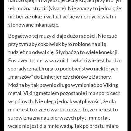
łeb można stracić (vivace). Nie znaczy to jednak, że
nie będzie okazji wsłuchać się w nordycki wiatr i
stonowane inkantacje.
Bogactwo tej muzyki daje dużo radości. Nie czuć
przy tym aby cokolwiek było robione na siłę
tudzież na odwal się. Słychać za to wiele koneksji.
Enslaved to pierwsza z nich i właściwie jest bardzo
sporadyczna. Druga to podobieństwo niektórych
„marszów” do Einherjer czy chórów z Bathory.
Można by tak pewnie długo wymieniać bo Viking
metal, Viking metalem pozostanie i ma sporo cech
wspólnych. Nie ulega jednak wątpliwości, że dla
mnie jest to dzieło wartościowe. To, że nie jest to
surowizna znana z pierwszych płyt Immortal,
wcale nie jest dla mnie wadą. Tak po prostu miało