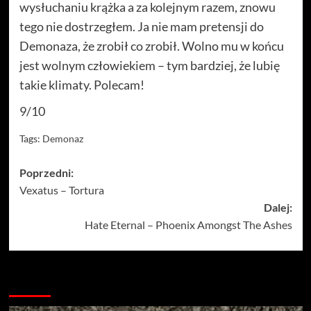
wysłuchaniu krążka a za kolejnym razem, znowu
tego nie dostrzegłem. Ja nie mam pretensji do
Demonaza, że zrobił co zrobił. Wolno mu w końcu
jest wolnym człowiekiem – tym bardziej, że lubię
takie klimaty. Polecam!
9/10
Tags:
Demonaz
Zobacz
Poprzedni:
Vexatus – Tortura
wpisy
Dalej:
Hate Eternal – Phoenix Amongst The Ashes
Więcej…