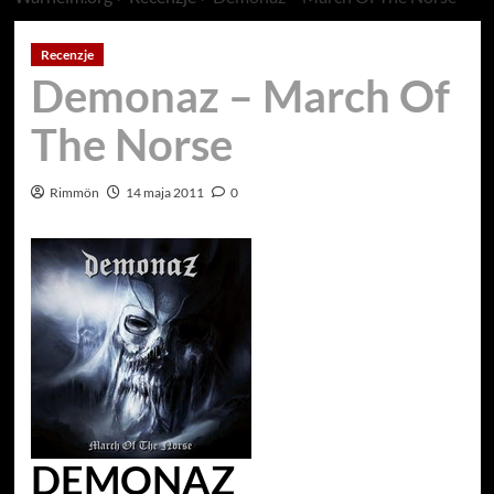
Recenzje
Demonaz – March Of
The Norse
Rimmön
14 maja 2011
0
DEMONAZ