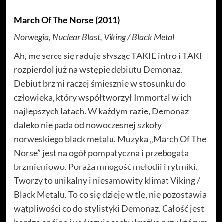
March Of The Norse (2011)
Norwegia, Nuclear Blast, Viking / Black Metal
Ah, me serce się raduje słysząc TAKIE intro i TAKI
rozpierdol już na wstępie debiutu Demonaz.
Debiut brzmi raczej śmiesznie w stosunku do
człowieka, który współtworzył Immortal w ich
najlepszych latach. W każdym razie, Demonaz
daleko nie pada od nowoczesnej szkoły
norweskiego black metalu. Muzyka „March Of The
Norse” jest na ogół pompatyczna i przebogata
brzmieniowo. Poraża mnogość melodii i rytmiki.
Tworzy to unikalny i niesamowity klimat Viking /
Black Metalu. To co się dzieje w tle, nie pozostawia
wątpliwości co do stylistyki Demonaz. Całość jest
bardzo spójna i wykazuje cechy krążka przy którym