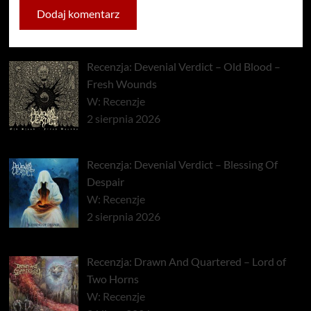
Recenzja: Devenial Verdict – Old Blood –
Fresh Wounds
W: Recenzje
2 sierpnia 2026
Recenzja: Devenial Verdict – Blessing Of
Despair
W: Recenzje
2 sierpnia 2026
Recenzja: Drawn And Quartered – Lord of
Two Horns
W: Recenzje