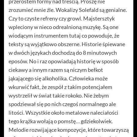
przerostem formy nad treścią. Proszę nie
zrozumieć mnie źle. Wokalizy Solefald są genialne.
Czy to czyste refreny czy growl. Majstersztyk
wpleciony w nieco odrealnioną muzykę. Są one
wiodącym instrumentem tutaj co powoduje, że
teksty są wyjątkowo obszerne. Historie śpiewane
w dwóch językach dochodzą do 8 minutowych
eposów. No i raz opowiadają historię w sposób
ciekawy a innym razem są niczym bełkot
jąkającego się alkoholika. Człowieka może
wkurwić fakt, że zespół z takim potencjałem
wystrzelił w świat takie rokoko. Nie żebym
spodziewał się po nich czegoś normalnego ale
litości. Wszystkie około metalowe naleciałości
tego krążka wołają o pomstę… gdziekolwiek.
Melodie rozwijające kompozycje, które towarzyszą