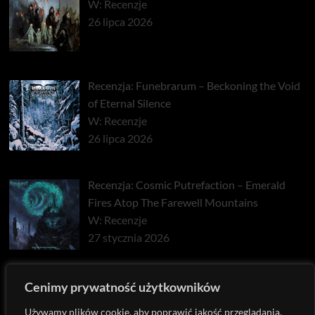
W: Recenzje
26 lipca 2026
Recenzja: Funebrarum – Beckoning the Void
of Eternal Silence
W: Recenzje
26 lipca 2026
Recenzja: Cosmic Putrefaction – Emerald
Fires Atop The Farewell Mountains
W: Recenzje
27 stycznia 2026
Recenzja: Pyrrhon – Exhaust
Cenimy prywatność użytkowników
W: Recenzje
Używamy plików cookie, aby poprawić jakość przeglądania,