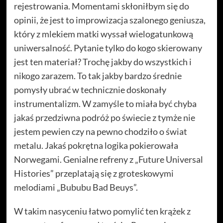
rejestrowania. Momentami skłoniłbym się do
opinii, że jest to improwizacja szalonego geniusza,
który z mlekiem matki wyssał wielogatunkową
uniwersalność. Pytanie tylko do kogo skierowany
jest ten materiał? Trochę jakby do wszystkich i
nikogo zarazem. To tak jakby bardzo średnie
pomysły ubrać w technicznie doskonały
instrumentalizm. W zamyśle to miała być chyba
jakaś przedziwna podróż po świecie z tymże nie
jestem pewien czy na pewno chodziło o świat
metalu. Jakaś pokrętna logika pokierowała
Norwegami. Genialne refreny z „Future Universal
Histories” przeplatają się z groteskowymi
melodiami „Bububu Bad Beuys”.
W takim nasyceniu łatwo pomylić ten krążek z