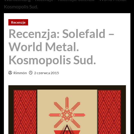
Kosmopolis Sud.
Recenzje
Recenzja: Solefald –
World Metal.
Kosmopolis Sud.
Rimmön
2 czerwca 2015