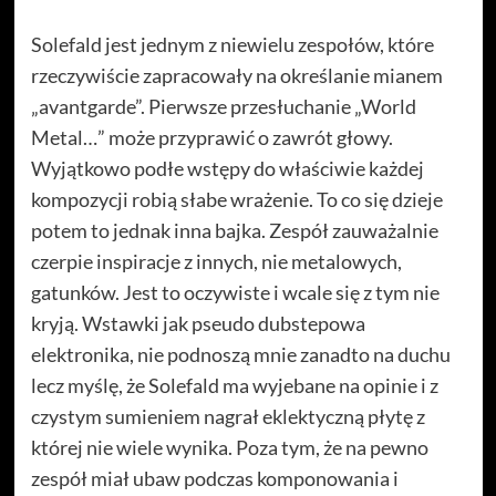
Solefald jest jednym z niewielu zespołów, które
rzeczywiście zapracowały na określanie mianem
„avantgarde”. Pierwsze przesłuchanie „World
Metal…” może przyprawić o zawrót głowy.
Wyjątkowo podłe wstępy do właściwie każdej
kompozycji robią słabe wrażenie. To co się dzieje
potem to jednak inna bajka. Zespół zauważalnie
czerpie inspiracje z innych, nie metalowych,
gatunków. Jest to oczywiste i wcale się z tym nie
kryją. Wstawki jak pseudo dubstepowa
elektronika, nie podnoszą mnie zanadto na duchu
lecz myślę, że Solefald ma wyjebane na opinie i z
czystym sumieniem nagrał eklektyczną płytę z
której nie wiele wynika. Poza tym, że na pewno
zespół miał ubaw podczas komponowania i