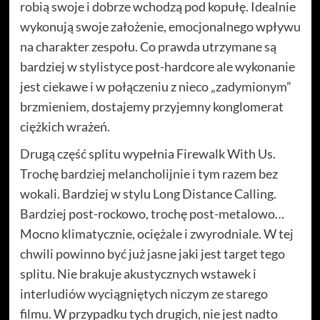
robią swoje i dobrze wchodzą pod kopułę. Idealnie
wykonują swoje założenie, emocjonalnego wpływu
na charakter zespołu. Co prawda utrzymane są
bardziej w stylistyce post-hardcore ale wykonanie
jest ciekawe i w połączeniu z nieco „zadymionym”
brzmieniem, dostajemy przyjemny konglomerat
ciężkich wrażeń.
Drugą część splitu wypełnia Firewalk With Us.
Trochę bardziej melancholijnie i tym razem bez
wokali. Bardziej w stylu Long Distance Calling.
Bardziej post-rockowo, trochę post-metalowo…
Mocno klimatycznie, ociężale i zwyrodniale. W tej
chwili powinno być już jasne jaki jest target tego
splitu. Nie brakuje akustycznych wstawek i
interludiów wyciągniętych niczym ze starego
filmu. W przypadku tych drugich, nie jest nadto