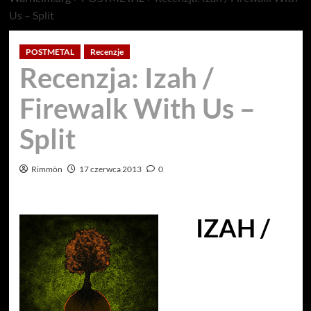
Us – Split
POSTMETAL
Recenzje
Recenzja: Izah /
Firewalk With Us –
Split
Rimmön
17 czerwca 2013
0
IZAH /