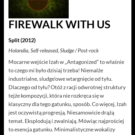
FIREWALK WITH US
Split (2012)
Holandia, Self-released, Sludge / Post-rock
Mocarne wejście Izah w „Antagonized” to właśnie
to czego mi było dzisiaj trzeba! Niemalże
industrialne, sludge’owe wtargnięcie od tyłu.
Dlaczego od tyłu? Otóż z racji odwrotnej struktury
tejże kompozycji, która nie rozkręca się w
klasyczny dla tego gatunku, sposób. Co więcej, Izah
jest oczywistą progresją. Niesamowicie drążą
temat. Eksplodują i zwalniają. Mówiąc najprościej
to esencja gatunku. Minimalistyczne wokalizy