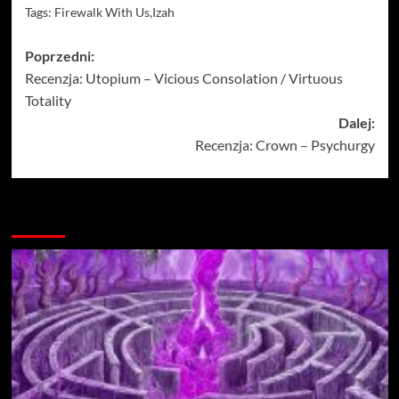
Tags:
Firewalk With Us
,
Izah
Zobacz
Poprzedni:
Recenzja: Utopium – Vicious Consolation / Virtuous
wpisy
Totality
Dalej:
Recenzja: Crown – Psychurgy
Więcej…