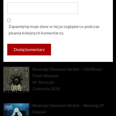
Zapamiętaj moje dane w tej przeglądarce podczas
pisania kolejnych komentarzy.
Recenzja: Devenial Verdict – Old Blood –
Fresh Wounds
W: Recenzje
2 sierpnia 2026
Recenzja: Devenial Verdict – Blessing Of
Despair