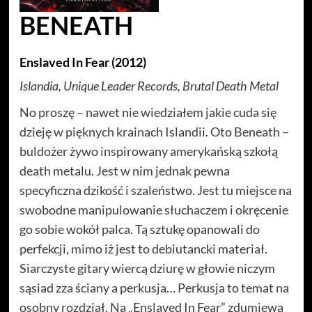
BENEATH
Enslaved In Fear (2012)
Islandia, Unique Leader Records, Brutal Death Metal
No proszę – nawet nie wiedziałem jakie cuda się
dzieję w pięknych krainach Islandii. Oto Beneath –
buldożer żywo inspirowany amerykańską szkołą
death metalu. Jest w nim jednak pewna
specyficzna dzikość i szaleństwo. Jest tu miejsce na
swobodne manipulowanie słuchaczem i okręcenie
go sobie wokół palca. Tą sztukę opanowali do
perfekcji, mimo iż jest to debiutancki materiał.
Siarczyste gitary wiercą dziurę w głowie niczym
sąsiad zza ściany a perkusja… Perkusja to temat na
osobny rozdział. Na „Enslaved In Fear” zdumiewa