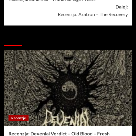
wpisy
Dalej:
Recenzja: Aratron – The Recovery
Więcej…
Recenzje
Recenzja: Devenial Verdict – Old Blood – Fresh