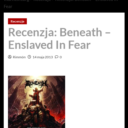
Fear
Recenzje
Recenzja: Beneath –
Enslaved In Fear
Rimmön
14 maja 2013
0