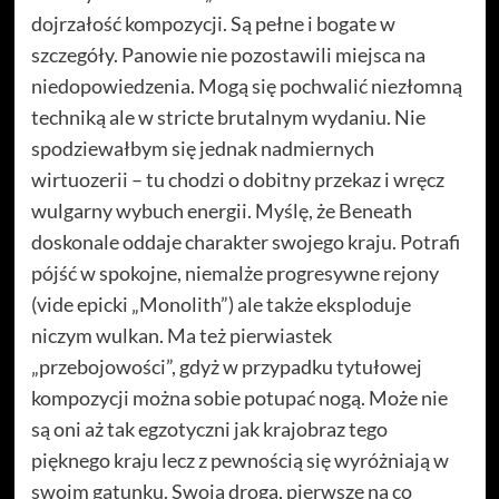
dojrzałość kompozycji. Są pełne i bogate w
szczegóły. Panowie nie pozostawili miejsca na
niedopowiedzenia. Mogą się pochwalić niezłomną
techniką ale w stricte brutalnym wydaniu. Nie
spodziewałbym się jednak nadmiernych
wirtuozerii – tu chodzi o dobitny przekaz i wręcz
wulgarny wybuch energii. Myślę, że Beneath
doskonale oddaje charakter swojego kraju. Potrafi
pójść w spokojne, niemalże progresywne rejony
(vide epicki „Monolith”) ale także eksploduje
niczym wulkan. Ma też pierwiastek
„przebojowości”, gdyż w przypadku tytułowej
kompozycji można sobie potupać nogą. Może nie
są oni aż tak egzotyczni jak krajobraz tego
pięknego kraju lecz z pewnością się wyróżniają w
swoim gatunku. Swoją drogą, pierwsze na co