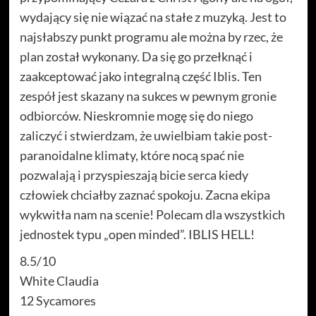
wydający się nie wiązać na stałe z muzyką. Jest to
najsłabszy punkt programu ale można by rzec, że
plan został wykonany. Da się go przełknąć i
zaakceptować jako integralną część Iblis. Ten
zespół jest skazany na sukces w pewnym gronie
odbiorców. Nieskromnie mogę się do niego
zaliczyć i stwierdzam, że uwielbiam takie post-
paranoidalne klimaty, które nocą spać nie
pozwalają i przyspieszają bicie serca kiedy
człowiek chciałby zaznać spokoju. Zacna ekipa
wykwitła nam na scenie! Polecam dla wszystkich
jednostek typu „open minded”. IBLIS HELL!
8.5/10
White Claudia
12 Sycamores