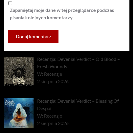
Zapamiętaj moje dane w tej przeglądarce podczas
pisania kolejnych komentarzy.
Recenzja: Devenial Verdict – Old Blood –
Fresh Wounds
W: Recenzje
2 sierpnia 2026
Recenzja: Devenial Verdict – Blessing Of
Despair
W: Recenzje
2 sierpnia 2026