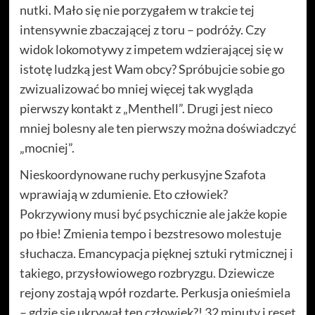
nutki. Mało się nie porzygałem w trakcie tej
intensywnie zbaczającej z toru – podróży. Czy
widok lokomotywy z impetem wdzierającej się w
istotę ludzką jest Wam obcy? Spróbujcie sobie go
zwizualizować bo mniej więcej tak wygląda
pierwszy kontakt z „Menthell”. Drugi jest nieco
mniej bolesny ale ten pierwszy można doświadczyć
„mocniej”.
Nieskoordynowane ruchy perkusyjne Szafota
wprawiają w zdumienie. Eto człowiek?
Pokrzywiony musi być psychicznie ale jakże kopie
po łbie! Zmienia tempo i bezstresowo molestuje
słuchacza. Emancypacja pięknej sztuki rytmicznej i
takiego, przysłowiowego rozbryzgu. Dziewicze
rejony zostają wpół rozdarte. Perkusja onieśmiela
– gdzie się ukrywał ten człowiek?! 32 minuty i reset