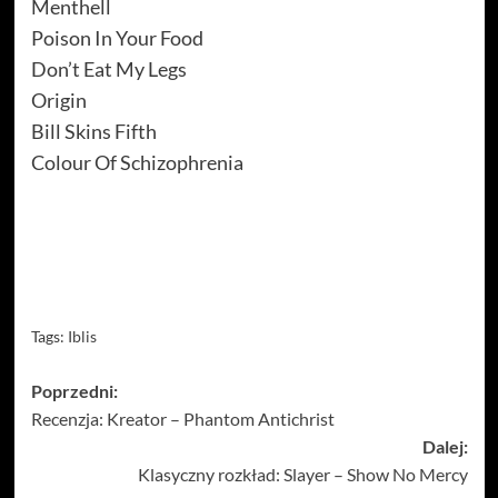
Menthell
Poison In Your Food
Don’t Eat My Legs
Origin
Bill Skins Fifth
Colour Of Schizophrenia
Tags:
Iblis
Zobacz
Poprzedni:
Recenzja: Kreator – Phantom Antichrist
wpisy
Dalej:
Klasyczny rozkład: Slayer – Show No Mercy