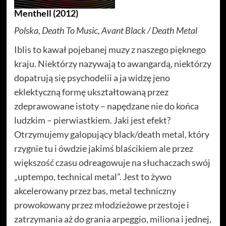
Menthell (2012)
Polska, Death To Music, Avant Black / Death Metal
Iblis to kawał pojebanej muzy z naszego pięknego
kraju. Niektórzy nazywają to awangardą, niektórzy
dopatrują się psychodelii a ja widzę jeno
eklektyczną formę ukształtowaną przez
zdeprawowane istoty – napędzane nie do końca
ludzkim – pierwiastkiem. Jaki jest efekt?
Otrzymujemy galopujący black/death metal, który
rzygnie tu i ówdzie jakimś blaścikiem ale przez
większość czasu odreagowuje na słuchaczach swój
„uptempo, technical metal”. Jest to żywo
akcelerowany przez bas, metal techniczny
prowokowany przez młodzieżowe przestoje i
zatrzymania aż do grania arpeggio, miliona i jednej,