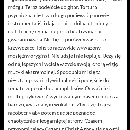
mózgu. Teraz podejście do gitar. Tortura
psychiczna nie trwa długo ponieważ panowie
instrumentaliści dają do pieca kilka utopionych
ciał. Trochę dymią ale jazda bez trzymanki –
gwarantowana. Nie będę porównywał bo to
krzywdzące. Iblis to niezwykle wyważony,
mosiężny oryginał. Nie udaje i nie kopiuje. Uczy się
od najlepszych i wciela w życie swoją, chorą wizję
muzyki ekstremalnej. Spodobała mi się ta
niesztampowa indywidualność i podejście do
tematu zupełnie bez kompleksów. Odważnie i
multi-językowo. Z wyczuwalnym basem i nieco za
bardzo, wyuzdanym wokalem. Zbyt często jest
nieobecny aby potem dać się poznać od
chaotycznie-nieogarniętej strony. Czasem
przypominający Cezara z Christ Agony ale na ogół,