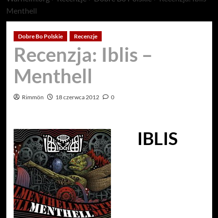
Menthell
Dobre Bo Polskie
Recenzje
Recenzja: Iblis –
Menthell
Rimmön
18 czerwca 2012
0
IBLIS