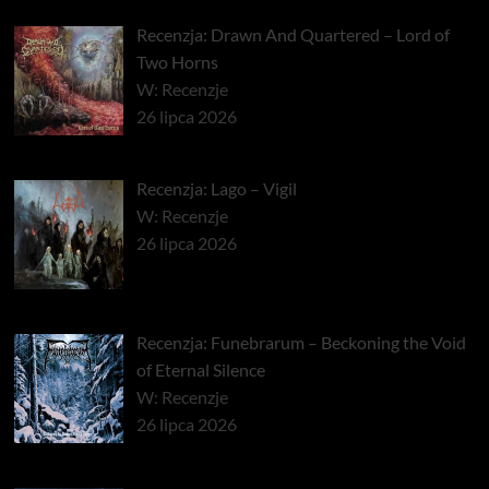
Recenzja: Drawn And Quartered – Lord of
Two Horns
W: Recenzje
26 lipca 2026
Recenzja: Lago – Vigil
W: Recenzje
26 lipca 2026
Recenzja: Funebrarum – Beckoning the Void
of Eternal Silence
W: Recenzje
26 lipca 2026