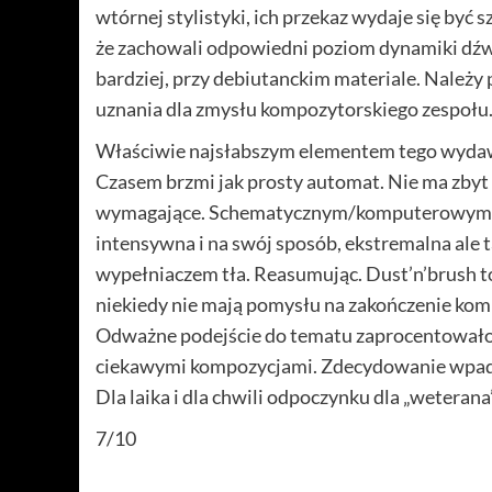
wtórnej stylistyki, ich przekaz wydaje się być 
że zachowali odpowiedni poziom dynamiki dźwi
bardziej, przy debiutanckim materiale. Należy
uznania dla zmysłu kompozytorskiego zespołu
Właściwie najsłabszym elementem tego wydawn
Czasem brzmi jak prosty automat. Nie ma zbyt w
wymagające. Schematycznym/komputerowym p
intensywna i na swój sposób, ekstremalna ale t
wypełniaczem tła. Reasumując. Dust’n’brush to
niekiedy nie mają pomysłu na zakończenie komp
Odważne podejście do tematu zaprocentowało 
ciekawymi kompozycjami. Zdecydowanie wpada w 
Dla laika i dla chwili odpoczynku dla „weteran
7/10