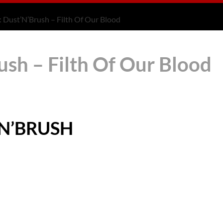
: Dust’N’Brush – Filth Of Our Blood
ush – Filth Of Our Blood
N’BRUSH