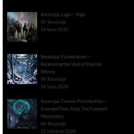
Recenzja: Lago – Vigil
W: Recenzje
26 lipca 2026
Recenzja: Funebrarum –
Beckoning the Void of Eternal
Silence
W: Recenzje
26 lipca 2026
Recenzja: Cosmic Putrefaction –
Emerald Fires Atop The Farewell
Mountains
W: Recenzje
27 stycznia 2026