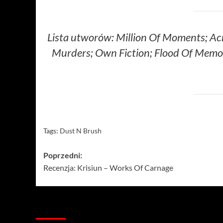
Lista utworów: Million Of Moments; Acr
Murders; Own Fiction; Flood Of Memori
Tags:
Dust N Brush
Zobacz
Poprzedni:
Recenzja: Krisiun – Works Of Carnage
wpisy
Więcej…