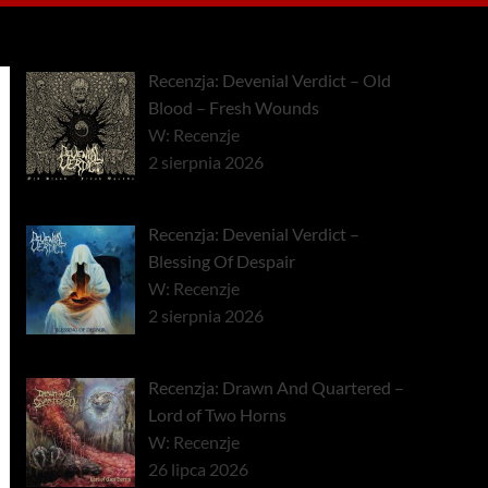
Recenzja: Devenial Verdict – Old
Blood – Fresh Wounds
W: Recenzje
2 sierpnia 2026
Recenzja: Devenial Verdict –
Blessing Of Despair
W: Recenzje
2 sierpnia 2026
Recenzja: Drawn And Quartered –
Lord of Two Horns
W: Recenzje
26 lipca 2026