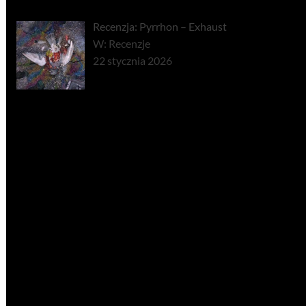
Recenzja: Pyrrhon – Exhaust
W: Recenzje
22 stycznia 2026