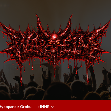
ykopane z Grobu
+INNE