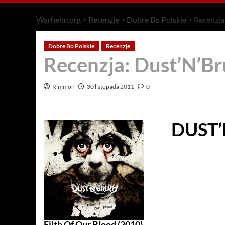
Warheim.org
>
Recenzje
>
Dobre Bo Polskie
>
Recenzja
Dobre Bo Polskie
Recenzje
Recenzja: Dust’N’Br
Rimmön
30 listopada 2011
0
DUST’
Filth Of Our Blood (2010)