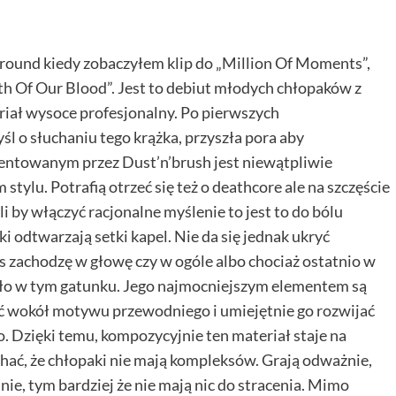
ground kiedy zobaczyłem klip do „Million Of Moments”,
th Of Our Blood”. Jest to debiut młodych chłopaków z
teriał wysoce profesjonalny. Po pierwszych
 o słuchaniu tego krążka, przyszła pora aby
entowanym przez Dust’n’brush jest niewątpliwie
tylu. Potrafią otrzeć się też o deathcore ale na szczęście
śli by włączyć racjonalne myślenie to jest to do bólu
i odtwarzają setki kapel. Nie da się jednak ukryć
s zachodzę w głowę czy w ogóle albo chociaż ostatnio w
ieło w tym gatunku. Jego najmocniejszym elementem są
żyć wokół motywu przewodniego i umiejętnie go rozwijać
Dzięki temu, kompozycyjnie ten materiał staje na
ać, że chłopaki nie mają kompleksów. Grają odważnie,
nie, tym bardziej że nie mają nic do stracenia. Mimo