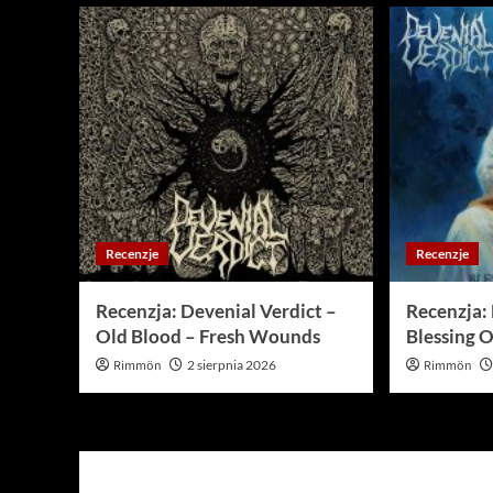
Recenzje
Recenzje
Recenzja: Devenial Verdict –
Recenzja: 
Old Blood – Fresh Wounds
Blessing O
Rimmön
2 sierpnia 2026
Rimmön