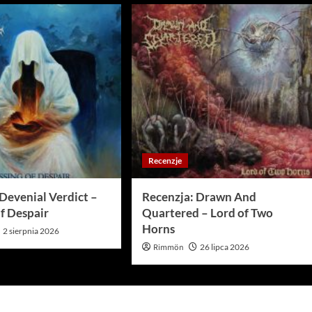
Recenzje
Devenial Verdict –
Recenzja: Drawn And
f Despair
Quartered – Lord of Two
Horns
2 sierpnia 2026
Rimmön
26 lipca 2026