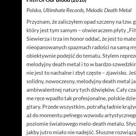
Polska, Ultimhate Records, Melodic Death Metal
Przyznam, że zaliczyłem opad szczeny na tzw. 
który jest tym samym – otwieraczem płyty „Fil
Siewierza i trza im honor oddać, że jest to ma
nieopanowanych spazmach radości na samą myśl
obiektywnie podejść do tematu. Stylem reprez
melodyjny death metal i to w bardzo szwedzkim s
nie jest to nachalne i zbyt częste – zjawisko. Je
solidny, nowoczesny, melodyjny death metal jak
ambiwalentnej natury tych dźwięków.
Cały cza
me ręce wpadło tak profesjonalne, polskie dz
gitary. Przede wszystkim, potrafią ładnie krą
aż do momentu pełnego wzwodu artystycznego. 
poziomie światowego melo-death metalu. Słych
jakby jutro miało nie nadejść. Słuszne rozwiąza