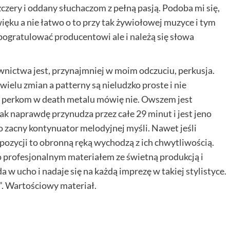
szczery i oddany słuchaczom z pełną pasją. Podoba mi się,
ęku a nie łatwo o to przy tak żywiołowej muzyce i tym
 pogratulować producentowi ale i należą się słowa
.
ictwa jest, przynajmniej w moim odczuciu, perkusja.
ielu zmian a patterny są nieludzko proste i nie
erkom w death metalu mówię nie. Owszem jest
ak naprawdę przynudza przez całe 29 minut i jest jeno
 zacny kontynuator melodyjnej myśli. Nawet jeśli
ozycji to obronną ręką wychodzą z ich chwytliwością.
profesjonalnym materiałem ze świetną produkcją i
ucho i nadaje się na każdą imprezę w takiej stylistyce.
a”. Wartościowy materiał.