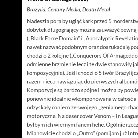
Brazylia, Century Media, Death Metal
Nadeszła pora by ugiąć kark przed 5 morderst
dobytek długogrający można zauważyć pewną cec
(„Black Force Domain” i „Apocalyptic Revelati
nawet nazwać podobnym oraz doszukać się pod
chodzi o 2 kolejne („Conquerors Of Armageddon
odmienne brzmienie lecz i te dwie stanowiły ja
kompozycyjnie). Jeśli chodzi o 5 twór Brazyli
razem nieco nawiązując do pierwszych albumów (
Kompozycje są bardzo spójne i można by powied
ponownie idealnie wkomponowana w całość a ni
odzyskały conieco ze swojego „genialnego chaos
motoryczne. Na deser cover Venom – In League
byłbym ich wiernym fanem hehe. Ogólnie rzecz
Mianowicie chodzi o „Outro” (pomijam już Intro