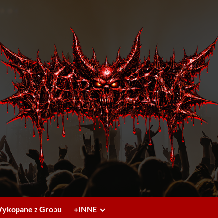
ykopane z Grobu
+INNE