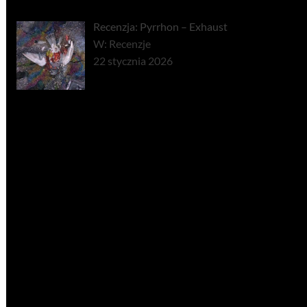
Recenzja: Pyrrhon – Exhaust
W: Recenzje
22 stycznia 2026