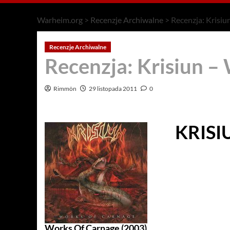
Warheim.org
>
Recenzje Archiwalne
>
Recenzja: Krisi
Recenzje Archiwalne
Recenzja: Krisiun –
Rimmön
29 listopada 2011
0
KRISI
Works Of Carnage (2003)