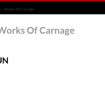
un – Works Of Carnage
 Works Of Carnage
UN