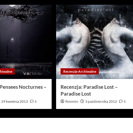
chiwalne
Recenzje Archiwalne
 Pensees Nocturnes –
Recenzja: Paradise Lost –
Paradise Lost
29 kwietnia 2013
0
Rimmön
3 października 2012
0