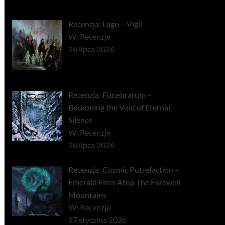
Recenzja: Lago – Vigil
W: Recenzje
26 lipca 2026
Recenzja: Funebrarum –
Beckoning the Void of Eternal
Silence
W: Recenzje
26 lipca 2026
Recenzja: Cosmic Putrefaction –
Emerald Fires Atop The Farewell
Mountains
W: Recenzje
27 stycznia 2026