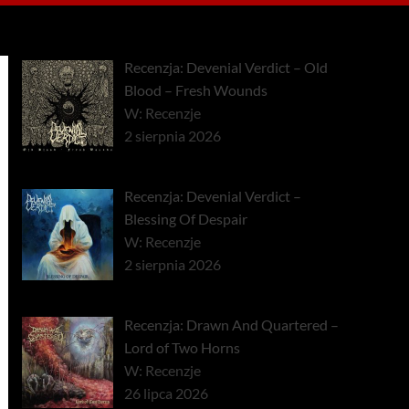
Recenzja: Devenial Verdict – Old
Blood – Fresh Wounds
W: Recenzje
2 sierpnia 2026
Recenzja: Devenial Verdict –
Blessing Of Despair
W: Recenzje
2 sierpnia 2026
Recenzja: Drawn And Quartered –
Lord of Two Horns
W: Recenzje
26 lipca 2026