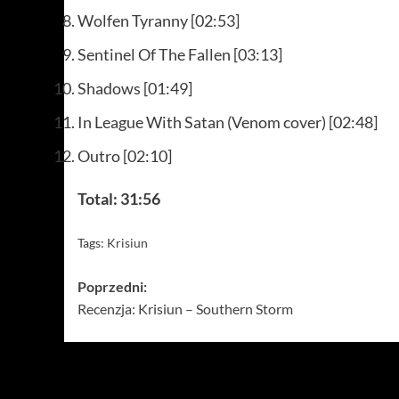
Wolfen Tyranny [02:53]
Sentinel Of The Fallen [03:13]
Shadows [01:49]
In League With Satan (Venom cover) [02:48]
Outro [02:10]
Total: 31:56
Tags:
Krisiun
Zobacz
Poprzedni:
Recenzja: Krisiun – Southern Storm
wpisy
Więcej…