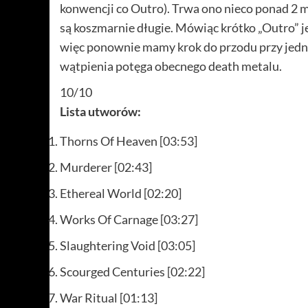
konwencji co Outro). Trwa ono nieco ponad 2 mi
są koszmarnie długie. Mówiąc krótko „Outro” je
więc ponownie mamy krok do przodu przy jedno
wątpienia potęga obecnego death metalu.
10/10
Lista utworów:
Thorns Of Heaven [03:53]
Murderer [02:43]
Ethereal World [02:20]
Works Of Carnage [03:27]
Slaughtering Void [03:05]
Scourged Centuries [02:22]
War Ritual [01:13]