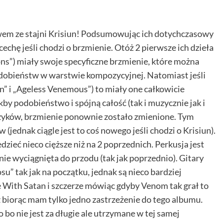
wem ze stajni Krisiun! Podsumowując ich dotychczasowy
hę jeśli chodzi o brzmienie. Otóż 2 pierwsze ich dzieła
ons”) miały swoje specyficzne brzmienie, które można
obieństw w warstwie kompozycyjnej. Natomiast jeśli
” i „Ageless Venemous”) to miały one całkowicie
kby podobieństwo i spójną całość (tak i muzycznie jak i
jczyków, brzmienie ponownie zostało zmienione. Tym
jednak ciągle jest to coś nowego jeśli chodzi o Krisiun).
zieć nieco cięższe niż na 2 poprzednich.
Perkusja jest
e wyciągnięta do przodu (tak jak poprzednio). Gitary
u” tak jak na początku, jednak są nieco bardziej
 With Satan i szczerze mówiąc gdyby Venom tak grał to
 biorąc mam tylko jedno zastrzeżenie do tego albumu.
 bo nie jest za długie ale utrzymane w tej samej