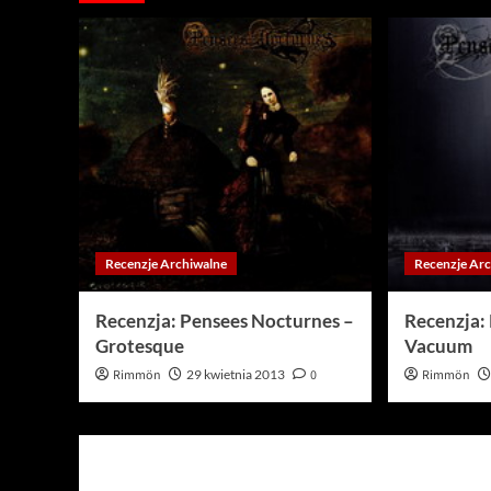
Recenzje Archiwalne
Recenzje Ar
Recenzja: Pensees Nocturnes –
Recenzja:
Grotesque
Vacuum
Rimmön
29 kwietnia 2013
0
Rimmön