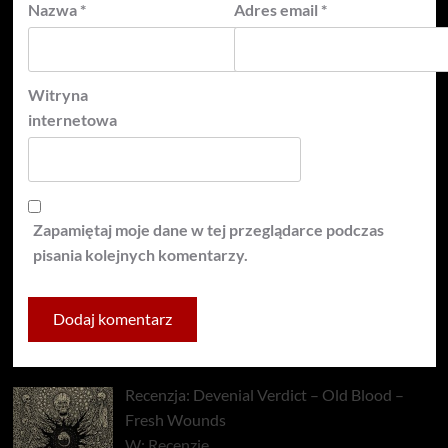
Nazwa
*
Adres email
*
Witryna
internetowa
Zapamiętaj moje dane w tej przeglądarce podczas
pisania kolejnych komentarzy.
Recenzja: Devenial Verdict – Old Blood –
Fresh Wounds
W: Recenzje