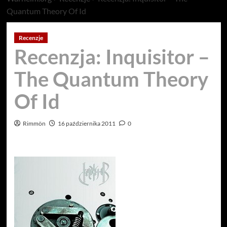
Quantum Theory Of Id
Recenzje
Recenzja: Inquisitor –
The Quantum Theory
Of Id
Rimmön
16 października 2011
0