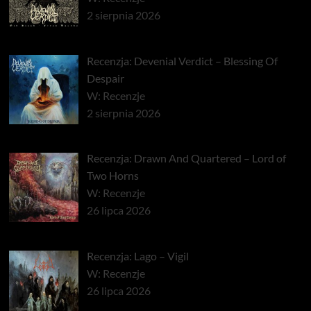
2 sierpnia 2026
Recenzja: Devenial Verdict – Blessing Of
Despair
W: Recenzje
2 sierpnia 2026
Recenzja: Drawn And Quartered – Lord of
Two Horns
W: Recenzje
26 lipca 2026
Recenzja: Lago – Vigil
W: Recenzje
26 lipca 2026