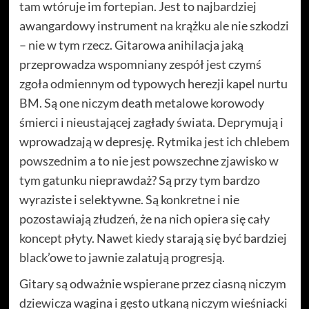
tam wtóruje im fortepian. Jest to najbardziej
awangardowy instrument na krążku ale nie szkodzi
– nie w tym rzecz. Gitarowa anihilacja jaką
przeprowadza wspomniany zespół jest czymś
zgoła odmiennym od typowych herezji kapel nurtu
BM. Są one niczym death metalowe korowody
śmierci i nieustającej zagłady świata. Deprymują i
wprowadzają w depresję. Rytmika jest ich chlebem
powszednim a to nie jest powszechne zjawisko w
tym gatunku nieprawdaż? Są przy tym bardzo
wyraziste i selektywne. Są konkretne i nie
pozostawiają złudzeń, że na nich opiera się cały
koncept płyty. Nawet kiedy starają się być bardziej
black’owe to jawnie zalatują progresją.
Gitary są odważnie wspierane przez ciasną niczym
dziewicza wagina i gęsto utkaną niczym wieśniacki