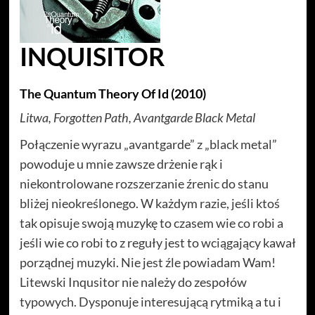
INQUISITOR
The Quantum Theory Of Id (2010)
Litwa, Forgotten Path, Avantgarde Black Metal
Połączenie wyrazu „avantgarde” z „black metal”
powoduje u mnie zawsze drżenie rąk i
niekontrolowane rozszerzanie źrenic do stanu
bliżej nieokreślonego. W każdym razie, jeśli ktoś
tak opisuje swoją muzykę to czasem wie co robi a
jeśli wie co robi to z reguły jest to wciągający kawał
porządnej muzyki. Nie jest źle powiadam Wam!
Litewski Inqusitor nie należy do zespołów
typowych. Dysponuje interesującą rytmiką a tu i