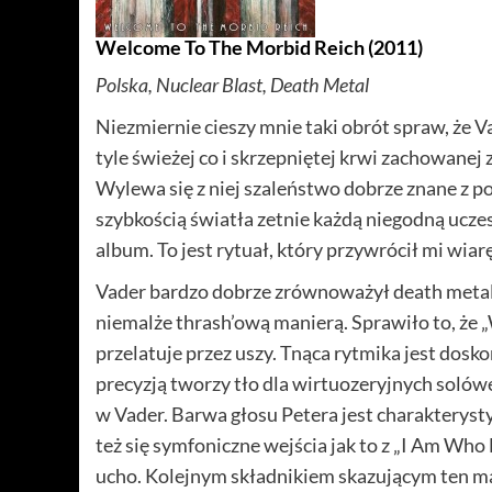
Welcome To The Morbid Reich (2011)
Polska, Nuclear Blast, Death Metal
Niezmiernie cieszy mnie taki obrót spraw, że V
tyle świeżej co i skrzepniętej krwi zachowanej z
Wylewa się z niej szaleństwo dobrze znane z poc
szybkością światła zetnie każdą niegodną uczes
album. To jest rytuał, który przywrócił mi wiar
Vader bardzo dobrze zrównoważył death metalo
niemalże thrash’ową manierą. Sprawiło to, że 
przelatuje przez uszy. Tnąca rytmika jest dosko
precyzją tworzy tło dla wirtuozeryjnych solówek
w Vader. Barwa głosu Petera jest charakterysty
też się symfoniczne wejścia jak to z „I Am Who
ucho. Kolejnym składnikiem skazującym ten mat