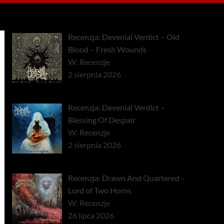
Recenzja: Devenial Verdict – Old
Blood – Fresh Wounds
W: Recenzje
2 sierpnia 2026
Recenzja: Devenial Verdict –
Blessing Of Despair
W: Recenzje
2 sierpnia 2026
Recenzja: Drawn And Quartered –
Lord of Two Horns
W: Recenzje
26 lipca 2026