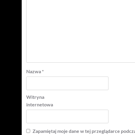
Nazwa
*
Witryna
internetowa
Zapamiętaj moje dane w tej przeglądarce podcza