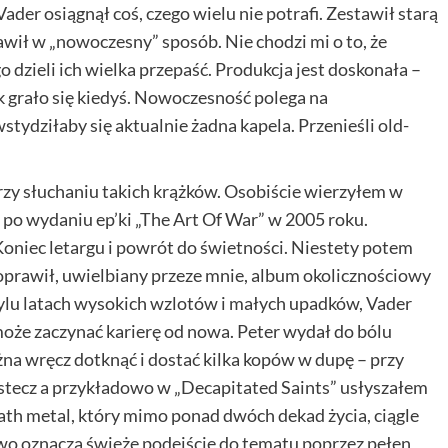
ader osiągnął coś, czego wielu nie potrafi. Zestawił starą
tawił w „nowoczesny” sposób. Nie chodzi mi o to, że
 dzieli ich wielka przepaść. Produkcja jest doskonała –
ak grało się kiedyś. Nowoczesność polega na
tydziłaby się aktualnie żadna kapela. Przenieśli old-
rzy słuchaniu takich krążków. Osobiście wierzyłem w
po wydaniu ep’ki „The Art Of War” w 2005 roku.
oniec letargu i powrót do świetności. Niestety potem
poprawił, uwielbiany przeze mnie, album okolicznościowy
 tylu latach wysokich wzlotów i małych upadków, Vader
oże zaczynać karierę od nowa. Peter wydał do bólu
na wręcz dotknąć i dostać kilka kopów w dupę – przy
stecz a przykładowo w „Decapitated Saints” usłyszałem
ath metal, który mimo ponad dwóch dekad życia, ciągle
o oznacza świeże podejście do tematu poprzez pełen