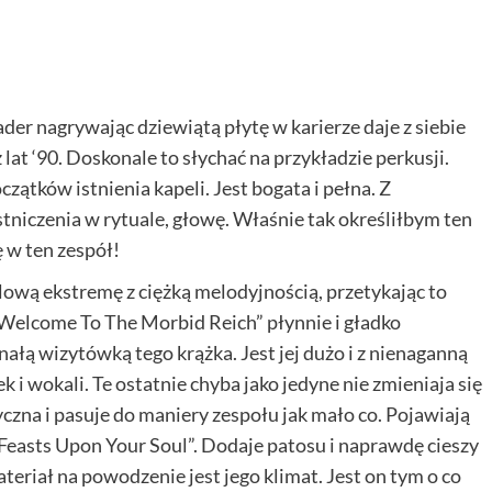
ader nagrywając dziewiątą płytę w karierze daje z siebie
 lat ‘90. Doskonale to słychać na przykładzie perkusji.
zątków istnienia kapeli. Jest bogata i pełna. Z
tniczenia w rytuale, głowę. Właśnie tak określiłbym ten
ę w ten zespół!
wą ekstremę z ciężką melodyjnością, przetykając to
„Welcome To The Morbid Reich” płynnie i gładko
nałą wizytówką tego krążka. Jest jej dużo i z nienaganną
 i wokali. Te ostatnie chyba jako jedyne nie zmieniaja się
czna i pasuje do maniery zespołu jak mało co. Pojawiają
 Feasts Upon Your Soul”. Dodaje patosu i naprawdę cieszy
eriał na powodzenie jest jego klimat. Jest on tym o co