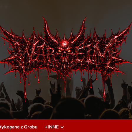
ykopane z Grobu
+INNE