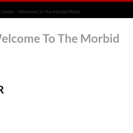
: Vader – Welcome To The Morbid Reich
Welcome To The Morbid
R