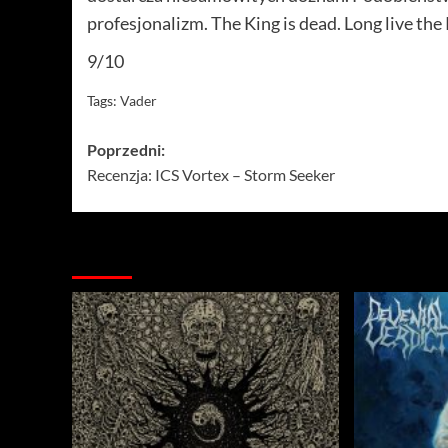
profesjonalizm. The King is dead. Long live the
9/10
Tags:
Vader
Zobacz
Poprzedni:
Recenzja: ICS Vortex – Storm Seeker
wpisy
Więcej…