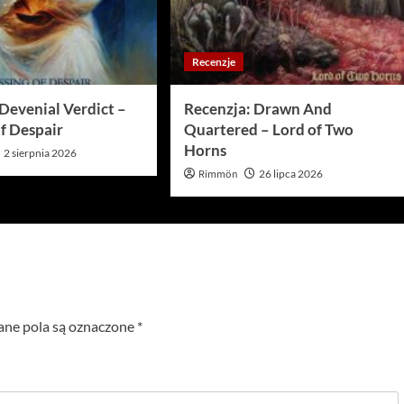
Recenzje
Devenial Verdict –
Recenzja: Drawn And
f Despair
Quartered – Lord of Two
Horns
2 sierpnia 2026
Rimmön
26 lipca 2026
e pola są oznaczone
*