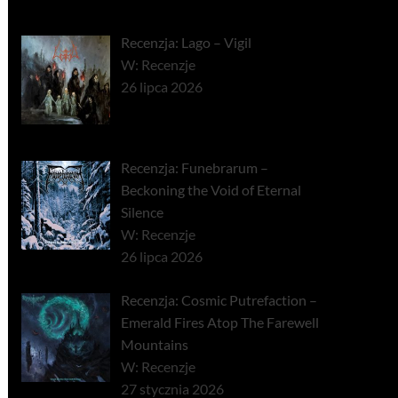
Recenzja: Lago – Vigil
W: Recenzje
26 lipca 2026
Recenzja: Funebrarum –
Beckoning the Void of Eternal
Silence
W: Recenzje
26 lipca 2026
Recenzja: Cosmic Putrefaction –
Emerald Fires Atop The Farewell
Mountains
W: Recenzje
27 stycznia 2026