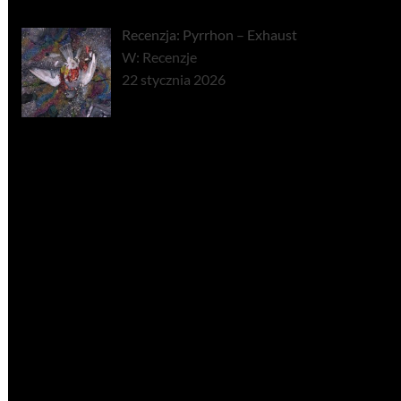
Recenzja: Pyrrhon – Exhaust
W: Recenzje
22 stycznia 2026