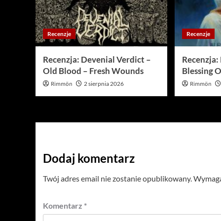
Recenzje
Recenzje
Recenzja: Devenial Verdict –
Recenzja: 
Old Blood – Fresh Wounds
Blessing O
Rimmön
2 sierpnia 2026
Rimmön
Dodaj komentarz
Twój adres email nie zostanie opublikowany.
Wymagan
Komentarz
*