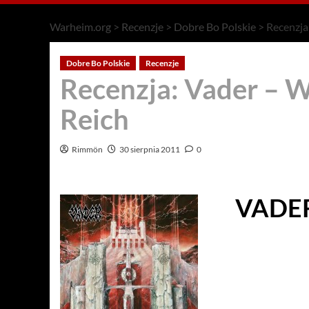
Warheim.org
>
Recenzje
>
Dobre Bo Polskie
>
Recenzja
Dobre Bo Polskie
Recenzje
Recenzja: Vader – 
Reich
Rimmön
30 sierpnia 2011
0
VADE