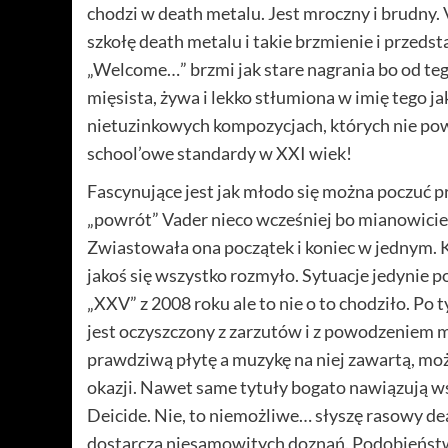
chodzi w death metalu. Jest mroczny i brudny. V
szkołę death metalu i takie brzmienie i przeds
„Welcome…” brzmi jak stare nagrania bo od tego
mięsista, żywa i lekko stłumiona w imię tego j
nietuzinkowych kompozycjach, których nie pows
school’owe standardy w XXI wiek!
Fascynujące jest jak młodo się można poczuć p
„powrót” Vader nieco wcześniej bo mianowicie 
Zwiastowała ona początek i koniec w jednym. K
jakoś się wszystko rozmyło. Sytuacje jedynie 
„XXV” z 2008 roku ale to nie o to chodziło. Po
jest oczyszczony z zarzutów i z powodzeniem m
prawdziwą płytę a muzykę na niej zawartą, moż
okazji. Nawet same tytuły bogato nawiązują w
Deicide. Nie, to niemożliwe… słyszę rasowy de
dostarcza niesamowitych doznań. Podobieństw