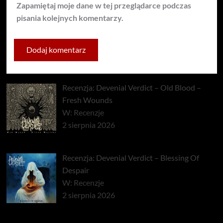
Zapamiętaj moje dane w tej przeglądarce podczas
pisania kolejnych komentarzy.
Recenzja: Devenial Verdict – Old Blood –
Fresh Wounds
W: Recenzje
2 sierpnia 2026
Recenzja: Devenial Verdict – Blessing Of
Despair
W: Recenzje
2 sierpnia 2026