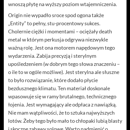
wnoszą płytę na wyższy poziom wtajemniczenia.
Origin nie wypadło sroce spod ogona także
„Entity” to pełny, stu-procentowy sukces.
Cholernie ciężki i momentami – ociężały death
metal w którym perkusja odgrywa niezwykle
ważną rolę. Jest ona motorem napędowym tego
wydarzenia. Zabija precyzją i sterylnym
upośledzeniem (w dobrym tego słowa znaczeniu –
o ile to w ogóle możliwe). Jest sterylna ale słuszne
to było rozwiązanie, które dodało płycie
bezdusznego klimatu. Ten materiał doskonale
wpasowuje się w ramy brutalnego, technicznego
łojenia. Jest wymagający ale odpłaca z nawiązką.
Nie mam wątpliwości, że to sztuka najwyższych
lotów. Żeby tego było mało to chłopaki lubią blasty
i skoczne zabawy solowe. Warto nadmienić o