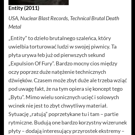
Entity (2011)
USA, Nuclear Blast Records, Technical Brutal Death
Metal
„Entity” to dzieło brutalnego szaleńca, który
uwielbia torturować ludzi w swojej piwnicy. Ta
płyta urywa łeb już od pierwszych sekund
„Expulsion Of Fury”. Bardzo mocny cios między
oczy poprzez duże natężenie technicznych
dźwięków. Czasem może zbyt duże ale trzeba wziąć
pod uwagę fakt, że na tym opiera się koncept tego
„Bytu”. Mimo wielu sonicznych ucięć i solowych
wcinek nie jest to zbyt chwytliwy materiał.
Sytuację „ratują” poprzetykane tu i tam – partie
rytmiczne. Budują one bardzo korzystny wizerunek
płyty – dodają interesujący przyrostek ekstremy –