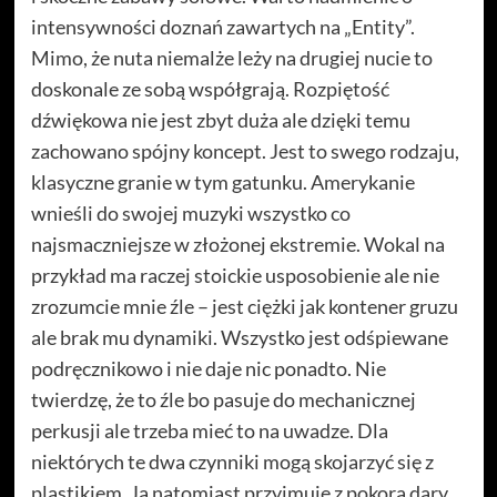
intensywności doznań zawartych na „Entity”.
Mimo, że nuta niemalże leży na drugiej nucie to
doskonale ze sobą współgrają. Rozpiętość
dźwiękowa nie jest zbyt duża ale dzięki temu
zachowano spójny koncept. Jest to swego rodzaju,
klasyczne granie w tym gatunku. Amerykanie
wnieśli do swojej muzyki wszystko co
najsmaczniejsze w złożonej ekstremie. Wokal na
przykład ma raczej stoickie usposobienie ale nie
zrozumcie mnie źle – jest ciężki jak kontener gruzu
ale brak mu dynamiki. Wszystko jest odśpiewane
podręcznikowo i nie daje nic ponadto. Nie
twierdzę, że to źle bo pasuje do mechanicznej
perkusji ale trzeba mieć to na uwadze. Dla
niektórych te dwa czynniki mogą skojarzyć się z
plastikiem. Ja natomiast przyjmuję z pokorą dary