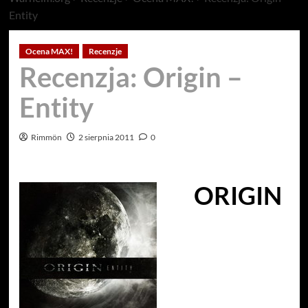
Entity
Ocena MAX!
Recenzje
Recenzja: Origin –
Entity
Rimmön
2 sierpnia 2011
0
ORIGIN