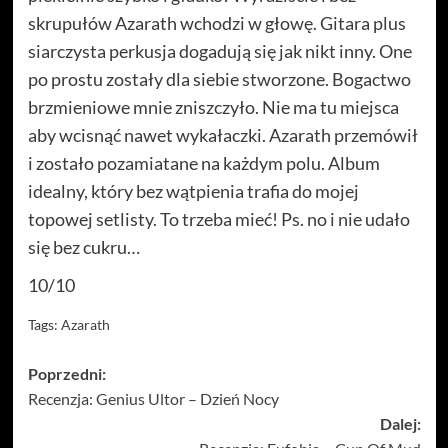
skrupułów Azarath wchodzi w głowę. Gitara plus
siarczysta perkusja dogadują się jak nikt inny. One
po prostu zostały dla siebie stworzone. Bogactwo
brzmieniowe mnie zniszczyło. Nie ma tu miejsca
aby wcisnąć nawet wykałaczki. Azarath przemówił
i zostało pozamiatane na każdym polu. Album
idealny, który bez wątpienia trafia do mojej
topowej setlisty. To trzeba mieć! Ps. no i nie udało
się bez cukru…
10/10
Tags:
Azarath
Zobacz
Poprzedni:
Recenzja: Genius Ultor – Dzień Nocy
wpisy
Dalej: