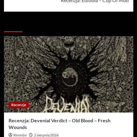
Recenzja: Eufobia – Cup Of Mud
Więcej…
Recenzje
Recenzja: Devenial Verdict – Old Blood – Fresh
Wounds
Rimmön
2 sierpnia 2026