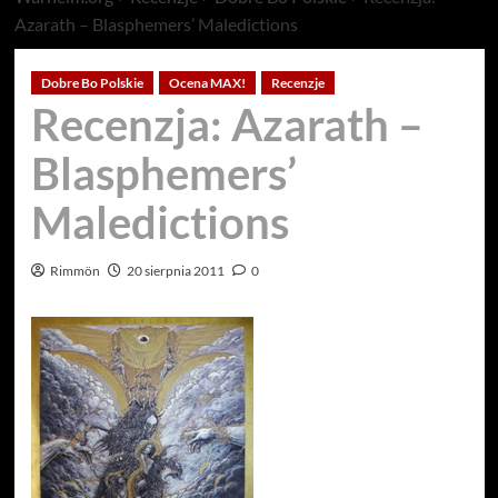
Azarath – Blasphemers’ Maledictions
Dobre Bo Polskie
Ocena MAX!
Recenzje
Recenzja: Azarath –
Blasphemers’
Maledictions
Rimmön
20 sierpnia 2011
0