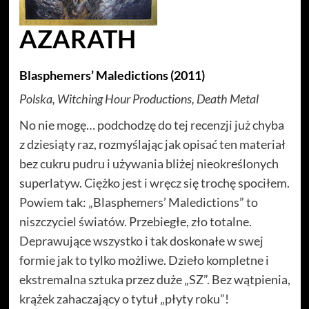
AZARATH
Blasphemers’ Maledictions (2011)
Polska, Witching Hour Productions, Death Metal
No nie mogę… podchodzę do tej recenzji już chyba
z dziesiąty raz, rozmyślając jak opisać ten materiał
bez cukru pudru i używania bliżej nieokreślonych
superlatyw. Ciężko jest i wręcz się trochę spociłem.
Powiem tak: „Blasphemers’ Maledictions” to
niszczyciel światów. Przebiegłe, zło totalne.
Deprawujące wszystko i tak doskonałe w swej
formie jak to tylko możliwe. Dzieło kompletne i
ekstremalna sztuka przez duże „SZ”. Bez wątpienia,
krążek zahaczający o tytuł „płyty roku”!