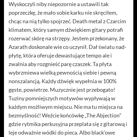
Wyskoczyli niby niepozornie a ustawili tak
poprzeczkę, że mało sobie karku nie skręciłem,
chcąc na nią tylko spojrzeć. Death metal z Czarcim
klimatem, który samym dźwiękiem gitary potrafi
rozerwać skórę na strzępy. Jestem przekonany, że
Azarath doskonale wie co uczynił. Dał światu nad-
płytę, która oferuje dewastujące tempo ale i
zwalnia aby rozgnieść parę czaszek. Ta płyta
wybrzmiewa wielką pewnością siebie i pewną
nonszalancją. Każdy dźwięk wypełnia w 100%
gęste, powietrze. Muzycznie jest przebogato!
Tuziny pomniejszych motywów wypływają w
każdym możliwym miejscu. Nie ma tu miejsca na
bezmyślność! Weźcie końcówkę „The Abjection”
gdzie rytmika perkusyjna przeplata się z gitarową i
leje odważnie wódki do pieca. Albo black’owe