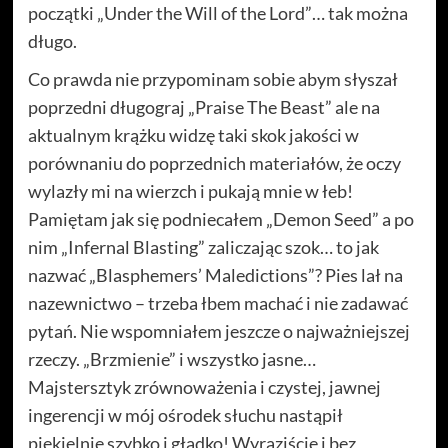
początki „Under the Will of the Lord”… tak można
długo.
Co prawda nie przypominam sobie abym słyszał
poprzedni długograj „Praise The Beast” ale na
aktualnym krążku widzę taki skok jakości w
porównaniu do poprzednich materiałów, że oczy
wylazły mi na wierzch i pukają mnie w łeb!
Pamiętam jak się podniecałem „Demon Seed” a po
nim „Infernal Blasting” zaliczając szok… to jak
nazwać „Blasphemers’ Maledictions”? Pies lał na
nazewnictwo – trzeba łbem machać i nie zadawać
pytań. Nie wspomniałem jeszcze o najważniejszej
rzeczy. „Brzmienie” i wszystko jasne…
Majstersztyk zrównoważenia i czystej, jawnej
ingerencji w mój ośrodek słuchu nastąpił
piekielnie szybko i gładko! Wyraziście i bez