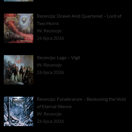
Recenzja: Drawn And Quartered – Lord of
Two Horns
W: Recenzje
26 lipca 2026
Recenzja: Lago – Vigil
W: Recenzje
26 lipca 2026
Recenzja: Funebrarum – Beckoning the Void
of Eternal Silence
W: Recenzje
26 lipca 2026