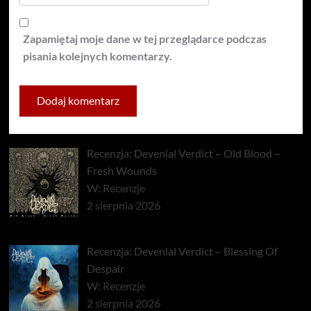
Zapamiętaj moje dane w tej przeglądarce podczas
pisania kolejnych komentarzy.
Recenzja: Devenial Verdict – Old Blood –
Fresh Wounds
W: Recenzje
2 sierpnia 2026
Recenzja: Devenial Verdict – Blessing Of
Despair
W: Recenzje
2 sierpnia 2026