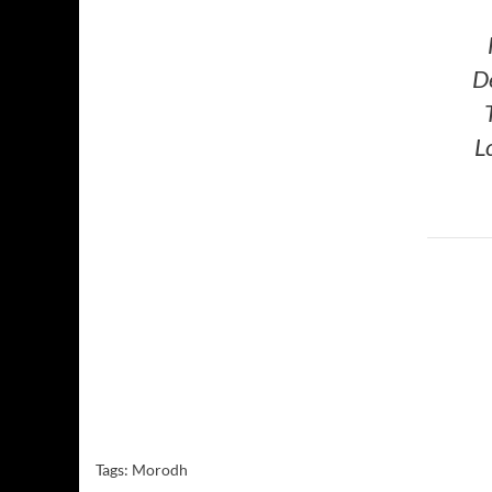
D
L
Tags:
Morodh