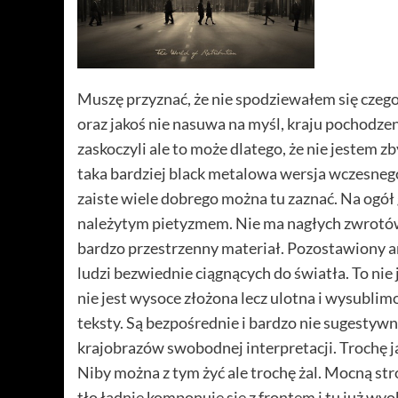
Muszę przyznać, że nie spodziewałem się czegoś
oraz jakoś nie nasuwa na myśl, kraju pochodze
zaskoczyli ale to może dlatego, że nie jestem z
taka bardziej black metalowa wersja wczesnego
zaiste wiele dobrego można tu zaznać. Na ogół g
należytym pietyzmem. Nie ma nagłych zwrotów a
bardzo przestrzenny materiał. Pozostawiony ar
ludzi bezwiednie ciągnących do światła. To ni
nie jest wysoce złożona lecz ulotna i wysublim
teksty. Są bezpośrednie i bardzo nie sugestywne
krajobrazów swobodnej interpretacji. Trochę ja
Niby można z tym żyć ale trochę żal. Mocną str
tło ładnie komponuje się z frontem i tu już wy