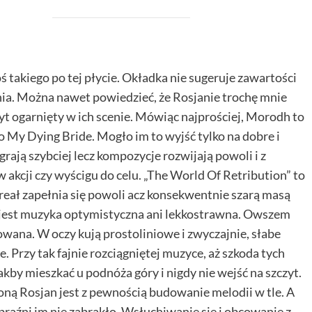
 takiego po tej płycie. Okładka nie sugeruje zawartości
nia. Można nawet powiedzieć, że Rosjanie trochę mnie
byt ogarnięty w ich scenie. Mówiąc najprościej, Morodh to
 My Dying Bride. Mogło im to wyjść tylko na dobre i
rają szybciej lecz kompozycje rozwijają powoli i z
kcji czy wyścigu do celu. „The World Of Retribution” to
eał zapełnia się powoli acz konsekwentnie szarą masą
e jest muzyka optymistyczna ani lekkostrawna. Owszem
owana. W oczy kują prostoliniowe i zwyczajnie, słabe
. Przy tak fajnie rozciągniętej muzyce, aż szkoda tych
kby mieszkać u podnóża góry i nigdy nie wejść na szczyt.
oną Rosjan jest z pewnością budowanie melodii w tle. A
obraźni im nie zabrakło. Wsłuchiwanie się i obcowanie z