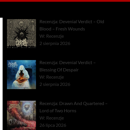
Recenzja: Devenial Verdict – Old
Blood – Fresh Wounds
W: Recenzje
2 sierpnia 2026
Recenzja: Devenial Verdict –
Blessing Of Despair
W: Recenzje
2 sierpnia 2026
Recenzja: Drawn And Quartered –
Lord of Two Horns
W: Recenzje
26 lipca 2026