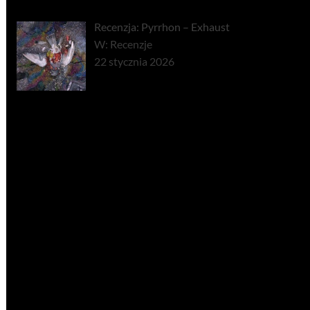
Recenzja: Pyrrhon – Exhaust
W: Recenzje
22 stycznia 2026