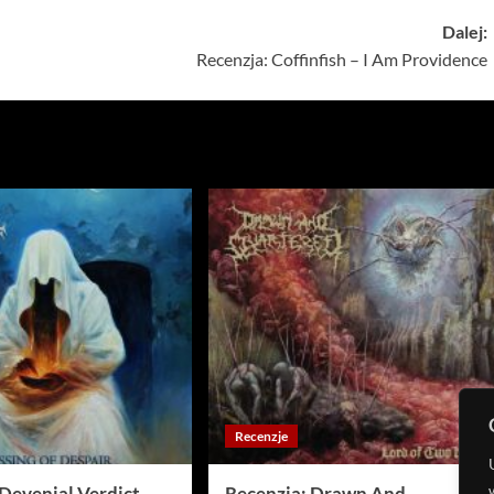
Dalej:
Recenzja: Coffinfish – I Am Providence
Recenzje
Devenial Verdict –
Recenzja: Drawn And