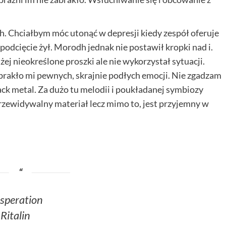
. Chciałbym móc utonąć w depresji kiedy zespół oferuje
odcięcie żył. Morodh jednak nie postawił kropki nad i.
żej nieokreślone proszki ale nie wykorzystał sytuacji.
abrakło mi pewnych, skrajnie podłych emocji. Nie zgadzam
lack metal. Za dużo tu melodii i poukładanej symbiozy
rzewidywalny materiał lecz mimo to, jest przyjemny w
speration
Ritalin