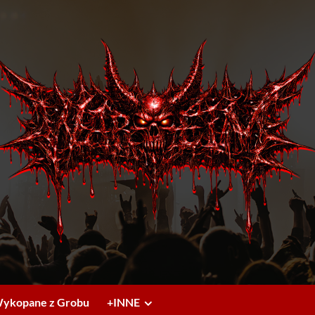
ykopane z Grobu
+INNE