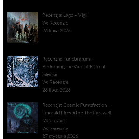
Recenzja: Lago – Vigil
W: Recenzje
26 lipca 2026
Recenzja: Funebrarum –
Beckoning the Void of Eternal
Silence
W: Recenzje
26 lipca 2026
Recenzja: Cosmic Putrefaction –
Emerald Fires Atop The Farewell
Mountains
W: Recenzje
27 stycznia 2026