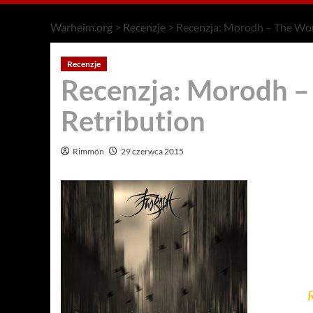
Warheim.org
>
Recenzje
>
Recenzja: Morodh – The Wor
Recenzje
Recenzja: Morodh –
Retribution
Rimmön
29 czerwca 2015