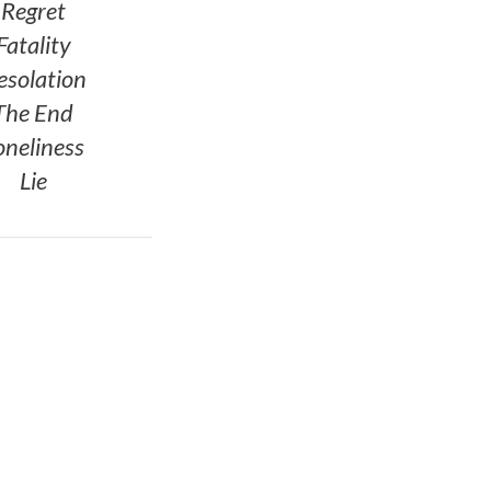
Regret
Fatality
esolation
The End
oneliness
Lie