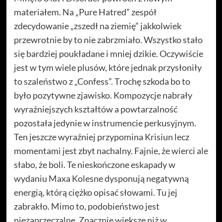
materiałem. Na „Pure Hatred” zespół
zdecydowanie „zszedł na ziemię” jakkolwiek
przewrotnie by to nie zabrzmiało. Wszystko stało
się bardziej poukładane i mniej dzikie. Oczywiście
jest w tym wiele plusów, które jednak przysłoniły
to szaleństwo z „Confess”. Trochę szkoda bo to
było pozytywne zjawisko. Kompozycje nabrały
wyraźniejszych kształtów a powtarzalność
pozostała jedynie w instrumencie perkusyjnym.
Ten jeszcze wyraźniej przypomina Krisiun lecz
momentami jest zbyt nachalny. Fajnie, że wierci ale
słabo, że boli. Te nieskończone eskapady w
wydaniu Maxa Kolesne dysponują negatywną
energią, którą ciężko opisać słowami. Tu jej
zabrakło. Mimo to, podobieństwo jest
niezaprzeczalne. Znacznie większe niż w