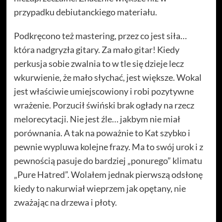
przypadku debiutanckiego materiału.
Podkręcono też mastering, przez co jest siła…
która nadgryzła gitary. Za mało gitar! Kiedy
perkusja sobie zwalnia to w tle się dzieje lecz
wkurwienie, że mało słychać, jest większe. Wokal
jest właściwie umiejscowiony i robi pozytywne
wrażenie. Porzucił świński brak ogłady na rzecz
melorecytacji. Nie jest źle… jakbym nie miał
porównania. A tak na poważnie to Kat szybko i
pewnie wypluwa kolejne frazy. Ma to swój urok i z
pewnością pasuje do bardziej „ponurego” klimatu
„Pure Hatred”. Wolałem jednak pierwszą odsłonę
kiedy to nakurwiał wieprzem jak opętany, nie
zważając na drzewa i płoty.