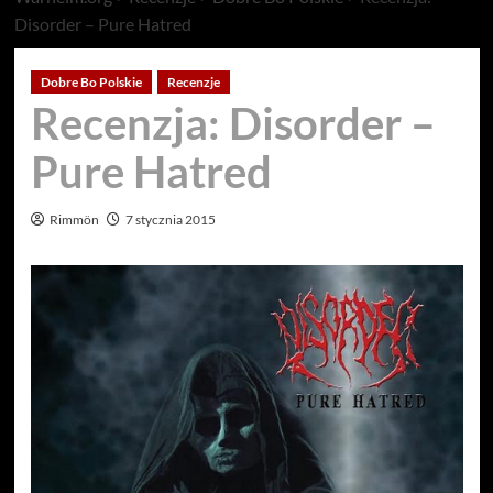
Disorder – Pure Hatred
Dobre Bo Polskie
Recenzje
Recenzja: Disorder –
Pure Hatred
Rimmön
7 stycznia 2015