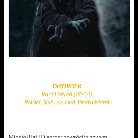
DISORDER
Pure Hatred (2014)
Polska, Self-released, Death Metal
Minęło 8 lat i Disorder powrócił z nowym