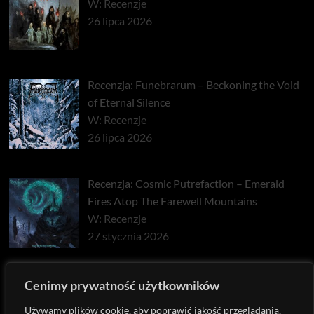
W: Recenzje
26 lipca 2026
Recenzja: Funebrarum – Beckoning the Void
of Eternal Silence
W: Recenzje
26 lipca 2026
Recenzja: Cosmic Putrefaction – Emerald
Fires Atop The Farewell Mountains
W: Recenzje
27 stycznia 2026
Recenzja: Pyrrhon – Exhaust
Cenimy prywatność użytkowników
W: Recenzje
Używamy plików cookie, aby poprawić jakość przeglądania,