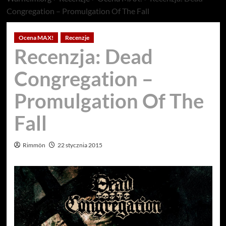
Congregation – Promulgation Of The Fall
Ocena MAX!
Recenzje
Recenzja: Dead
Congregation –
Promulgation Of The
Fall
Rimmön
22 stycznia 2015