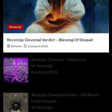
Recenzje
Recenzja: Devenial Verdict – Blessing Of Despair
Rimmön
2 sierpnia 2026
Recenzja: Civerous – Maze Envy
W: Recenzje
8 sierpnia 2026
Recenzja: Devenial Verdict – Old Blood –
Fresh Wounds
W: Recenzje