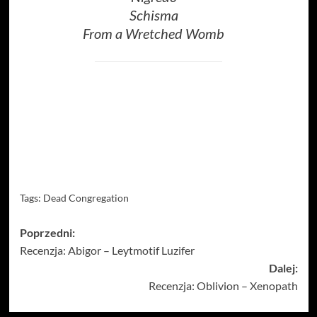
Schisma
From a Wretched Womb
Tags:
Dead Congregation
Zobacz
Poprzedni:
Recenzja: Abigor – Leytmotif Luzifer
wpisy
Dalej:
Recenzja: Oblivion – Xenopath