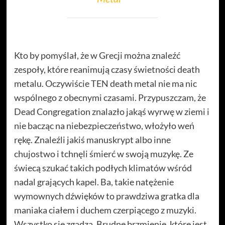
Kto by pomyślał, że w Grecji można znaleźć
zespoły, które reanimują czasy świetności death
metalu. Oczywiście TEN death metal nie ma nic
wspólnego z obecnymi czasami. Przypuszczam, że
Dead Congregation znalazło jakąś wyrwę w ziemi i
nie bacząc na niebezpieczeństwo, włożyło weń
rękę. Znaleźli jakiś manuskrypt albo inne
chujostwo i tchnęli śmierć w swoją muzykę. Ze
świecą szukać takich podłych klimatów wśród
nadal grających kapel. Ba, takie natężenie
wymownych dźwięków to prawdziwa gratka dla
maniaka ciałem i duchem czerpiącego z muzyki.
Wszystko się zgadza. Brudne brzmienie, które jest