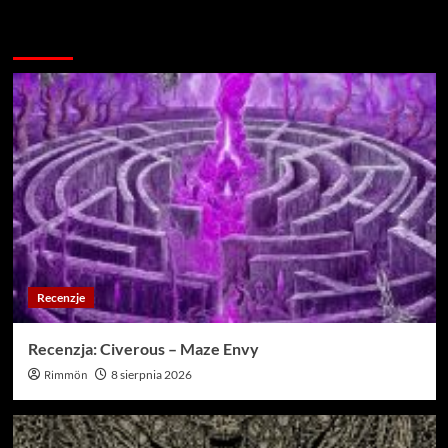
Więcej…
Recenzje
Recenzja: Civerous – Maze Envy
Rimmön
8 sierpnia 2026