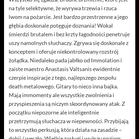
na tyle selektywne, że wyrywa trzewia i rzuca
lwom na pożarcie. Jest bardzo przestrzenne a jego
głębia doskonale potęguje doznania! Wokal
śmierdzi brutalem i bez krzty łagodności penetruje
uszy namolnych słuchaczy. Zgrywa się doskonale z
konceptem i oferuje niekontrolowany rozstrój
żołądka. Niedaleko pada jabłko od Immolation i
zaiste maestro Anastasis Valtsanis ewidentnie
czerpie inspiracje z tego, najlepszego zespołu
death metalowego. Gitary to nieco inna bajka.
Mają immomenty ale wszystkie zwolnienia i
przyspieszenia są niczym skoordynowany atak. Z
początku niepozorne ale inteligentnie
przetrzymują słuchacza w niepewności. Przybijają
to wszystko perkusją, która działa na zasadzie –
dobij / weszło. Wielkie zasługi i wyższy poziom