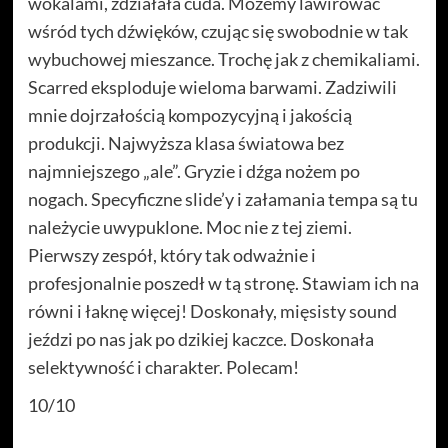
wokalami, zdziałała cuda. Możemy lawirować
wśród tych dźwięków, czując się swobodnie w tak
wybuchowej mieszance. Trochę jak z chemikaliami.
Scarred eksploduje wieloma barwami. Zadziwili
mnie dojrzałością kompozycyjną i jakością
produkcji. Najwyższa klasa światowa bez
najmniejszego „ale”. Gryzie i dźga nożem po
nogach. Specyficzne slide’y i załamania tempa są tu
należycie uwypuklone. Moc nie z tej ziemi.
Pierwszy zespół, który tak odważnie i
profesjonalnie poszedł w tą stronę. Stawiam ich na
równi i łaknę więcej! Doskonały, mięsisty sound
jeździ po nas jak po dzikiej kaczce. Doskonała
selektywność i charakter. Polecam!
10/10