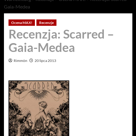
Gaia-Medea
Ocena MAX!
Recenzje
Recenzja: Scarred –
Gaia-Medea
Rimmön
20 lipca 2013