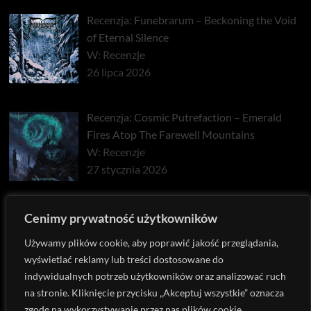
Recenzja: Funebrarum – Beckoning the Void
of Eternal Silence
W: Recenzje
26 lipca 2026
Recenzja: Cosmic Putrefaction – Emerald
Fires Atop The Farewell Mountains
W: Recenzje
27 stycznia 2026
Recenzja: Pyrrhon – Exhaust
Cenimy prywatność użytkowników
W: Recenzje
Używamy plików cookie, aby poprawić jakość przeglądania,
22 stycznia 2026
wyświetlać reklamy lub treści dostosowane do
indywidualnych potrzeb użytkowników oraz analizować ruch
na stronie. Kliknięcie przycisku „Akceptuj wszystkie” oznacza
zgodę na wykorzystywanie przez nas plików cookie.