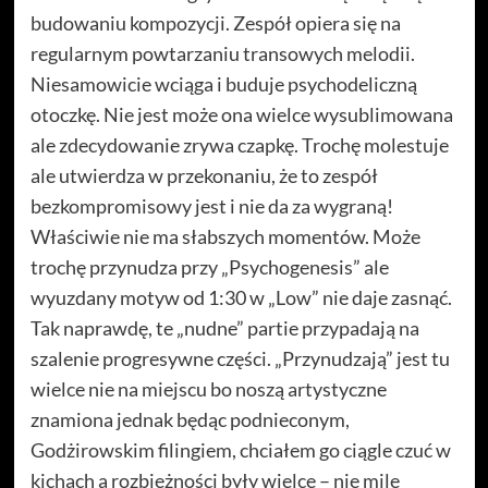
budowaniu kompozycji. Zespół opiera się na
regularnym powtarzaniu transowych melodii.
Niesamowicie wciąga i buduje psychodeliczną
otoczkę. Nie jest może ona wielce wysublimowana
ale zdecydowanie zrywa czapkę. Trochę molestuje
ale utwierdza w przekonaniu, że to zespół
bezkompromisowy jest i nie da za wygraną!
Właściwie nie ma słabszych momentów. Może
trochę przynudza przy „Psychogenesis” ale
wyuzdany motyw od 1:30 w „Low” nie daje zasnąć.
Tak naprawdę, te „nudne” partie przypadają na
szalenie progresywne części. „Przynudzają” jest tu
wielce nie na miejscu bo noszą artystyczne
znamiona jednak będąc podnieconym,
Godżirowskim filingiem, chciałem go ciągle czuć w
kichach a rozbieżności były wielce – nie mile