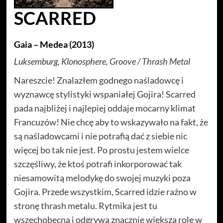
SCARRED
Gaia – Medea (2013)
Luksemburg, Klonosphere, Groove / Thrash Metal
Nareszcie! Znalazłem godnego naśladowcę i
wyznawcę stylistyki wspaniałej Gojira! Scarred
pada najbliżej i najlepiej oddaje mocarny klimat
Francuzów! Nie chcę aby to wskazywało na fakt, że
są naśladowcami i nie potrafią dać z siebie nic
więcej bo tak nie jest. Po prostu jestem wielce
szczęśliwy, że ktoś potrafi inkorporować tak
niesamowitą melodykę do swojej muzyki poza
Gojira. Przede wszystkim, Scarred idzie raźno w
stronę thrash metalu. Rytmika jest tu
wszechobecna i odgrywa znacznie większą rolę w