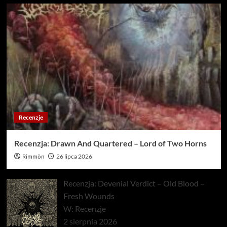
Recenzje
Recenzja: Drawn And Quartered – Lord of Two Horns
Rimmön
26 lipca 2026
Recenzja: Devenial Verdict – Old Blood –
Fresh Wounds
W: Recenzje
2 sierpnia 2026