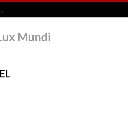
di
 Lux Mundi
EL