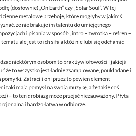
dłę (dosłownie) „On Earth” czy „Solar Soul”. W tej
o dzienne metalowe przeboje, które mogłyby w jakimś
zyznać, że nie brakuje im talentu do umiejętnego
ycjach i pisania w sposób „intro – zwrotka – refren –
matu ale jest to ich siła a któż nie lubi się odchamić
adzać niektórym osobom to brak żywiołowości i jakiejś
uć że to wszystko jest ładnie zsamplowane, poukładane i
 pomyłki. Zatracili oni przez to pewien element
Oni taki mają pomysł na swoją muzykę, a że takie coś
 też) – to ten drobiazg może przejść niezauważony. Płyta
cjonalna i bardzo łatwa w odbiorze.