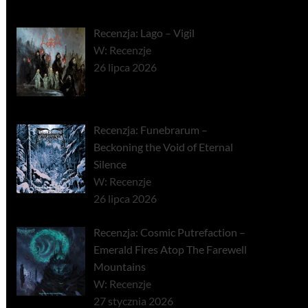
Recenzja: Lago – Vigil
W: Recenzje
26 lipca 2026
Recenzja: Funebrarum –
Beckoning the Void of Eternal
Silence
W: Recenzje
26 lipca 2026
Recenzja: Cosmic Putrefaction –
Emerald Fires Atop The Farewell
Mountains
W: Recenzje
27 stycznia 2026