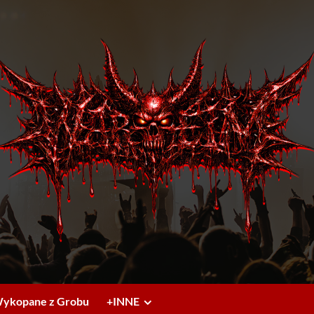
ykopane z Grobu
+INNE