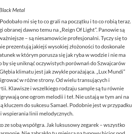
 Black Metal
odobało mi się to co grali na początku i to co robią teraz.
ogi obranej dawno temu na „Reign Of Light”. Panowie są
ażniejsze – są niesamowicie profesjonalni. Tyczy się to
ie prezentują jakiejś wysokiej złożoności to doskonale
unek w którym porusza się jak ryba w wodzie i nie ma
ło by się uniknąć oczywistych porównań do Szwajcarów
 Głębia klimatu jest jak zwykle porażająca. „Lux Mundi”
 migrować w różne strony.
Od wielu transujących i
ii. Klawisze i wszelkiego rodzaju sample są tu równie
rywają one ogrom melodii i teł. Nie ustają w tym ani na
o są kluczem do sukcesu Samael. Podobnie jest w przypadku
 i wspierania linii melodycznych.
tko ze sobą współgra. Jak luksusowy zegarek – wszystko
harmonię. Nie zabrakło tu miejsca na typowy hicior pod