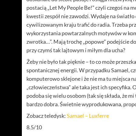
postacią „Let My People Be!” czyli czegoś na mo
kwestii zespół nie zawodzi. Wydaje na światł
cywilizowanym kraju trafić do radia. Trzeba pr
wykorzystania powtarzalnych motywów w kompoz
zwrotka…”. Mają trochę „popowe” podejście do te
przy czymś tak lajtowym i miłym dla ucha?
Żeby nie było tak pięknie – to co może przeszk
spontanicznej energii. W przypadku Samael, cz
komputerowo sklejone i że nie ma tu miejsca na
„człowieczeństwa” ale taka jest ich specyfika. 
podoba się wielu osobom (tak się składa, że mi
bardzo dobra. Świetnie wyprodukowana, propor
Zobacz teledysk:
Samael – Luxferre
8.5/10