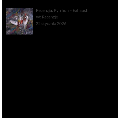
Recenzja: Pyrrhon – Exhaust
W: Recenzje
22 stycznia 2026