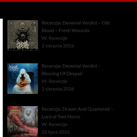
Recenzja: Devenial Verdict – Old
Blood – Fresh Wounds
W: Recenzje
2 sierpnia 2026
Recenzja: Devenial Verdict –
Blessing Of Despair
W: Recenzje
2 sierpnia 2026
Recenzja: Drawn And Quartered –
Lord of Two Horns
W: Recenzje
26 lipca 2026