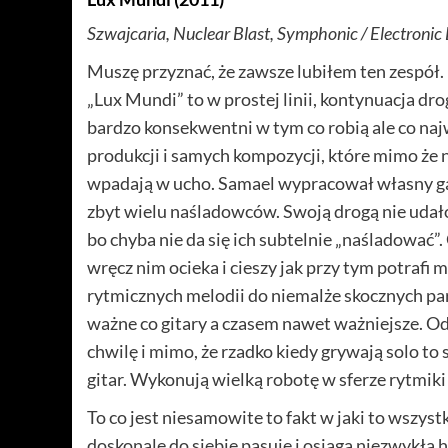
Szwajcaria, Nuclear Blast, Symphonic / Electronic
Muszę przyznać, że zawsze lubiłem ten zespół. P
„Lux Mundi” to w prostej linii, kontynuacja dr
bardzo konsekwentni w tym co robią ale co najw
produkcji i samych kompozycji, które mimo że n
wpadają w ucho. Samael wypracował własny gat
zbyt wielu naśladowców. Swoją drogą nie uda
bo chyba nie da się ich subtelnie „naśladować”.
wręcz nim ocieka i cieszy jak przy tym potrafi
rytmicznych melodii do niemalże skocznych part
ważne co gitary a czasem nawet ważniejsze. Odg
chwilę i mimo, że rzadko kiedy grywają solo t
gitar. Wykonują wielką robotę w sferze rytmiki
To co jest niesamowite to fakt w jaki to wszys
doskonale do siebie pasuje i osiąga niezwykłą 