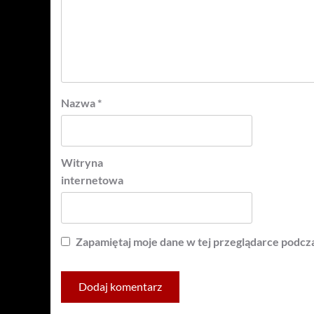
Nazwa
*
Witryna
internetowa
Zapamiętaj moje dane w tej przeglądarce podcza