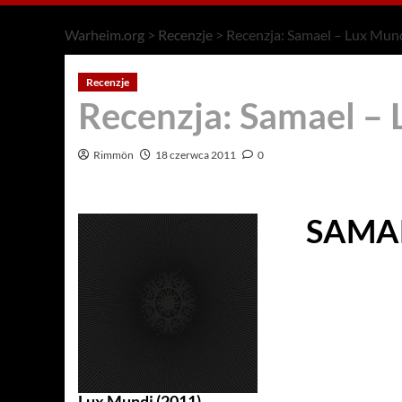
Warheim.org
>
Recenzje
>
Recenzja: Samael – Lux Mun
Recenzje
Recenzja: Samael –
Rimmön
18 czerwca 2011
0
SAMA
Lux Mundi (2011)