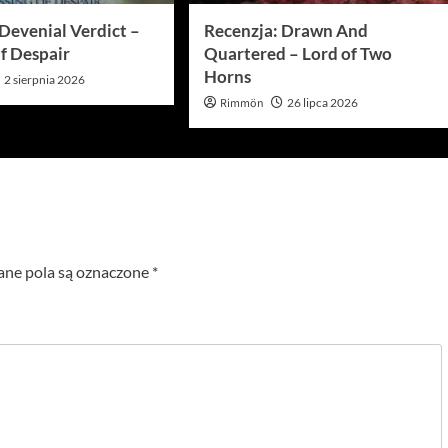
Devenial Verdict –
Recenzja: Drawn And
f Despair
Quartered – Lord of Two
Horns
2 sierpnia 2026
Rimmön
26 lipca 2026
e pola są oznaczone
*