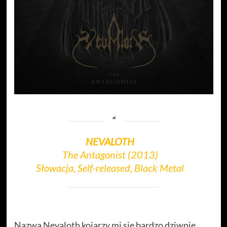
NEVALOTH
The Antagonist (2013)
Słowacja, Self-released, Black Metal
Nazwa Nevaloth kojarzy mi się bardzo dziwnie.