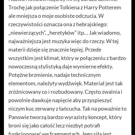
Trochę jak połączenie Tolkiena z Harry Potterem
ale mniejsza o moje osobiste odczucia. W
rzeczywistości oznacza ona z hebrajskiego:
„niewierzących”, „heretyków” itp… Jak wiadomo,
najważniejsza jest muzyka więc do rzeczy. W tej
materii dzieje się znacznie lepiej. Przede
wszystkim jest klimat, który w połączeniu z bardzo
nowoczesną stylistyką daje wymierne efekty.
Potężne brzmienie, nadaje technicznym
elementom, należyty wydźwięk. Materiał jest tak
zróżnicowany co i rozbudowany. Często zwalnia i
powolnie dawkuje napięcie aby przyspieszyć
niczym kuc zerwany z łańcucha. Tak na poważnie to
Panowie tworzą bardzo wyrazisty koncept, który
broni się jako całość lecz niezbyt potrafi
funkcjonować we fragmentach. Jego siłą jest