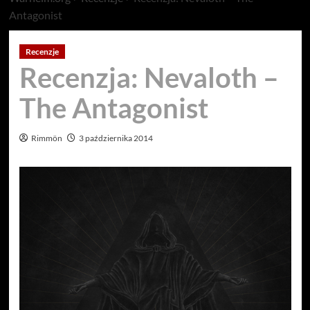
Antagonist
Recenzje
Recenzja: Nevaloth –
The Antagonist
Rimmön
3 października 2014