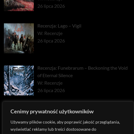
26 lipca 2026
Recenzja: Lago – Vigil
W: Recenzje
26 lipca 2026
Recenzja: Funebrarum – Beckoning the Void
of Eternal Silence
W: Recenzje
26 lipca 2026
Recenzja: Cosmic Putrefaction – Emerald
Cenimy prywatność użytkowników
Fires Atop The Farewell Mountains
Używamy plików cookie, aby poprawić jakość przeglądania,
W: Recenzje
wyświetlać reklamy lub treści dostosowane do
27 stycznia 2026