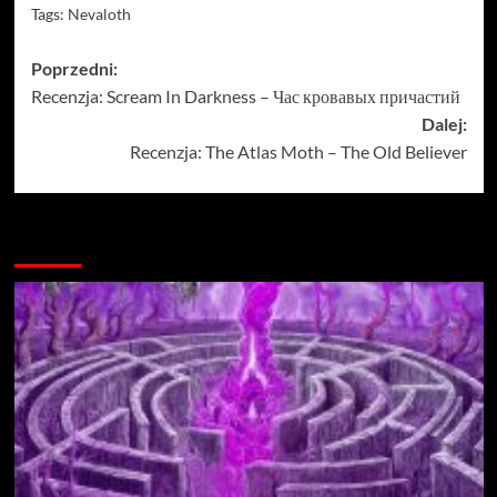
Tags:
Nevaloth
Zobacz
Poprzedni:
Recenzja: Scream In Darkness – Час кровавых причастий
wpisy
Dalej:
Recenzja: The Atlas Moth – The Old Believer
Więcej…