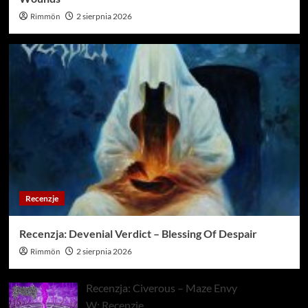
Rimmön
2 sierpnia 2026
Recenzje
Recenzja: Devenial Verdict – Blessing Of Despair
Rimmön
2 sierpnia 2026
Recenzja: Civerous – Maze Envy
W: Recenzje