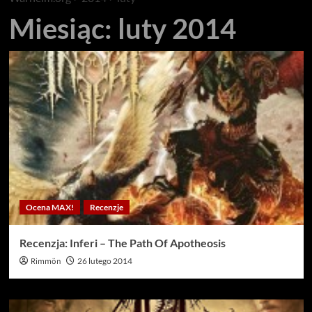
Miesiąc:
luty 2014
Ocena MAX!
Recenzje
Recenzja: Inferi – The Path Of Apotheosis
Rimmön
26 lutego 2014