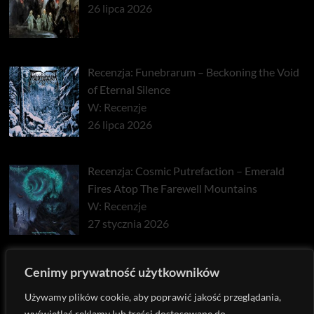
26 lipca 2026
Recenzja: Funebrarum – Beckoning the Void
of Eternal Silence
W: Recenzje
26 lipca 2026
Recenzja: Cosmic Putrefaction – Emerald
Fires Atop The Farewell Mountains
W: Recenzje
27 stycznia 2026
Recenzja: Pyrrhon – Exhaust
Cenimy prywatność użytkowników
W: Recenzje
Używamy plików cookie, aby poprawić jakość przeglądania,
22 stycznia 2026
wyświetlać reklamy lub treści dostosowane do