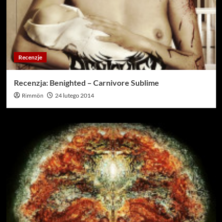
Recenzje
Recenzja: Benighted – Carnivore Sublime
Rimmön
24 lutego 2014