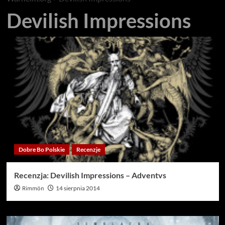
Devilish Impressions
Dobre Bo Polskie
Recenzje
Recenzja: Devilish Impressions – Adventvs
Rimmön
14 sierpnia 2014