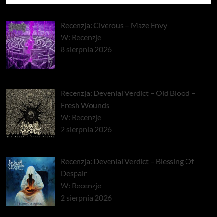
Recenzja: Civerous – Maze Envy
W: Recenzje
8 sierpnia 2026
Recenzja: Devenial Verdict – Old Blood –
Fresh Wounds
W: Recenzje
2 sierpnia 2026
Recenzja: Devenial Verdict – Blessing Of
Despair
W: Recenzje
2 sierpnia 2026