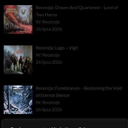
Recenzja: Drawn And Quartered – Lord of
Two Horns
W: Recenzje
26 lipca 2026
Recenzja: Lago – Vigil
W: Recenzje
26 lipca 2026
Recenzja: Funebrarum – Beckoning the Void
of Eternal Silence
W: Recenzje
26 lipca 2026
Recenzja: Cosmic Putrefaction – Emerald