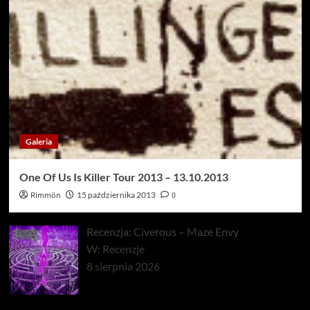
Galeria
One Of Us Is Killer Tour 2013 – 13.10.2013
Rimmön
15 października 2013
0
Recenzja: Civerous – Maze Envy
W: Recenzje
8 sierpnia 2026