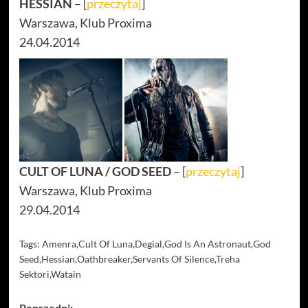
HESSIAN
– [
przeczytaj
]
Warszawa, Klub Proxima
24.04.2014
CULT OF LUNA / GOD SEED
– [
przeczytaj
]
Warszawa, Klub Proxima
29.04.2014
Tags:
Amenra
,
Cult Of Luna
,
Degial
,
God Is An Astronaut
,
God
Seed
,
Hessian
,
Oathbreaker
,
Servants Of Silence
,
Treha
Sektori
,
Watain
Poprzedni: