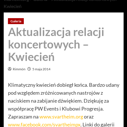
Kwiecień
Galeria
Aktualizacja relacji
koncertowych –
Kwiecień
Rimmön
5 maja 2014
Klimatyczny kwiecień dobiegł końca. Bardzo udany
pod względem zróżnicowanych nastrojów z
naciskiem na zabijanie dźwiękiem. Dziękuję za
współpracę PW Events i Klubowi Progresja.
Zapraszam na
www.svartheim.org
oraz
www.facebook.com/svartheimpx
. Linki do galerii