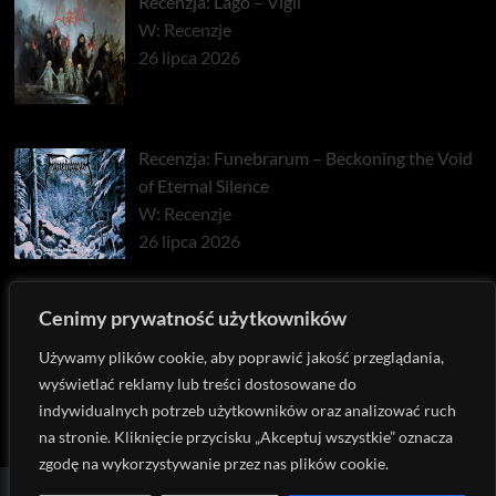
Recenzja: Lago – Vigil
W: Recenzje
26 lipca 2026
Recenzja: Funebrarum – Beckoning the Void
of Eternal Silence
W: Recenzje
26 lipca 2026
Recenzja: Cosmic Putrefaction – Emerald
Cenimy prywatność użytkowników
Fires Atop The Farewell Mountains
Używamy plików cookie, aby poprawić jakość przeglądania,
W: Recenzje
wyświetlać reklamy lub treści dostosowane do
27 stycznia 2026
indywidualnych potrzeb użytkowników oraz analizować ruch
na stronie. Kliknięcie przycisku „Akceptuj wszystkie” oznacza
zgodę na wykorzystywanie przez nas plików cookie.