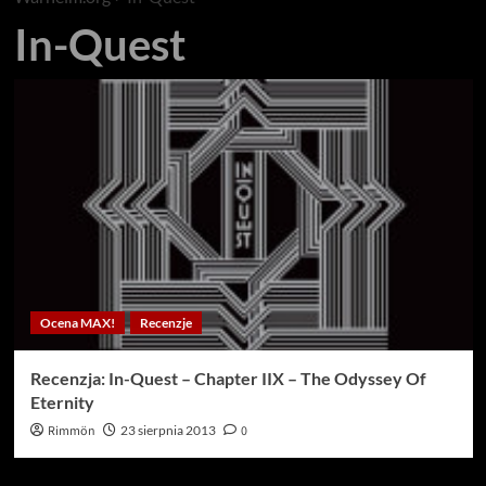
In-Quest
Ocena MAX!
Recenzje
Recenzja: In-Quest – Chapter IIX – The Odyssey Of
Eternity
Rimmön
23 sierpnia 2013
0