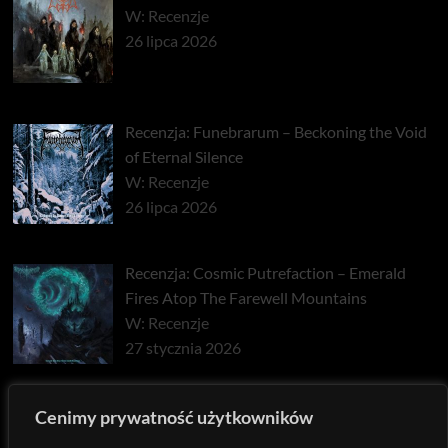
W: Recenzje
26 lipca 2026
Recenzja: Funebrarum – Beckoning the Void
of Eternal Silence
W: Recenzje
26 lipca 2026
Recenzja: Cosmic Putrefaction – Emerald
Fires Atop The Farewell Mountains
W: Recenzje
27 stycznia 2026
Recenzja: Pyrrhon – Exhaust
Cenimy prywatność użytkowników
W: Recenzje