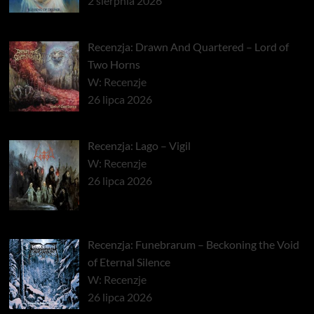
2 sierpnia 2026
Recenzja: Drawn And Quartered – Lord of
Two Horns
W: Recenzje
26 lipca 2026
Recenzja: Lago – Vigil
W: Recenzje
26 lipca 2026
Recenzja: Funebrarum – Beckoning the Void
of Eternal Silence
W: Recenzje
26 lipca 2026