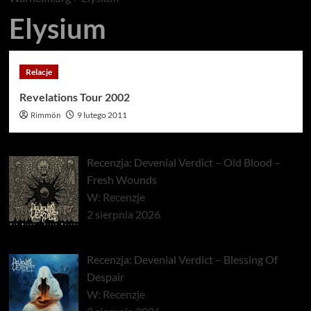
Elysium
Relacje
Revelations Tour 2002
Rimmön
9 lutego 2011
Recenzja: Devenial Verdict – Old Blood –
Fresh Wounds
W: Recenzje
2 sierpnia 2026
Recenzja: Devenial Verdict – Blessing Of
Despair
W: Recenzje