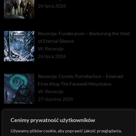
26 lipca 2026
Recenzja: Funebrarum – Beckoning the Void
of Eternal Silence
W: Recenzje
26 lipca 2026
Recenzja: Cosmic Putrefaction – Emerald
Fires Atop The Farewell Mountains
W: Recenzje
27 stycznia 2026
Recenzja: Pyrrhon – Exhaust
Cenimy prywatność użytkowników
W: Recenzje
Używamy plików cookie, aby poprawić jakość przeglądania,
22 stycznia 2026