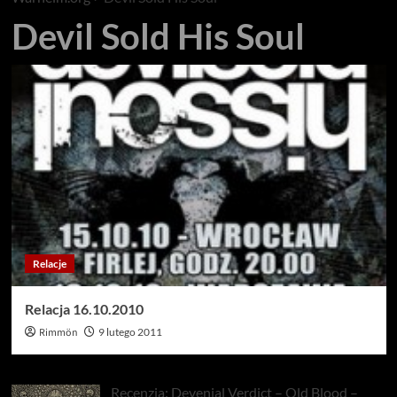
Devil Sold His Soul
Relacje
Relacja 16.10.2010
Rimmön
9 lutego 2011
Recenzja: Devenial Verdict – Old Blood –