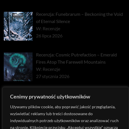
Recenzja: Funebrarum – Beckoning the Void
of Eternal Silence
W: Recenzje
26 lipca 2026
Recenzja: Cosmic Putrefaction – Emerald
Fires Atop The Farewell Mountains
W: Recenzje
27 stycznia 2026
Recenzja: Pyrrhon – Exhaust
Cenimy prywatność użytkowników
W: Recenzje
Używamy plików cookie, aby poprawić jakość przeglądania,
22 stycznia 2026
wyświetlać reklamy lub treści dostosowane do
indywidualnych potrzeb użytkowników oraz analizować ruch
na stronie. Kliknięcie przycisku „Akceptuj wszystkie” oznacza