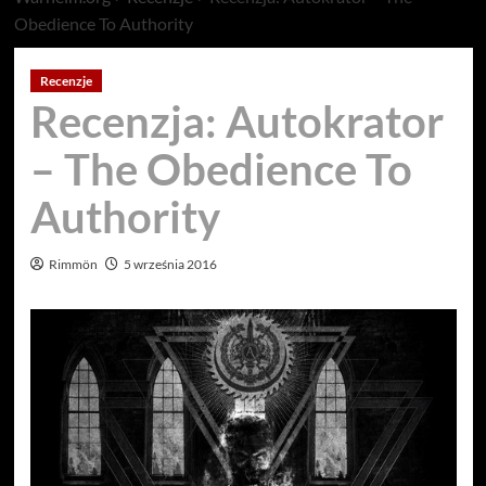
Obedience To Authority
Recenzje
Recenzja: Autokrator
– The Obedience To
Authority
Rimmön
5 września 2016