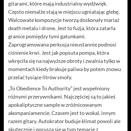
gitarami, które mają industrialny wydźwięk.
Często niemalże stają w miejscu ugniatając glebę.
Walcowate kompozycje tworzą doskonały mariaż
death metalu i drone. Jest to fuzja, która zatarła
granice pomiędzy tymi gatunkami.
Zaprogramowana perkusja nieustannie podnosi
ciśnienie krwi. Jest jak popsuta pompa, która
wkręciła się na najwyższe obroty i zwalnia tylko w
momentach kiedy brakuje paliwa by potem znowu
przelać tysiące litrów smoły.
„To Obedience To Authority” jest wypełniony
różnymi przerywnikami. Najczęściej są to jakieś
apokaliptyczne sample w zróżnicowanym
akompaniamencie. Czasem jest to wokal, innym
razem gitary. Autokrator buduje klimat powoli ale
skutecznie i porusza się w tym temacie z