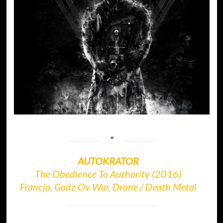
AUTOKRATOR
The Obedience To Authority (2016)
Francja, Godz Ov War, Drone / Death Metal