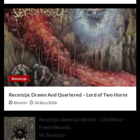
Recenzje
Recenzja: Drawn And Quartered – Lord of Two Horns
Rimmön
26 lipca 2026
Recenzja: Devenial Verdict – Old Blood –
Fresh Wounds
W: Recenzje