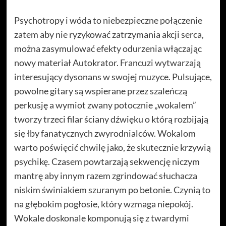
Psychotropy i wóda to niebezpieczne połączenie
zatem aby nie ryzykować zatrzymania akcji serca,
można zasymulować efekty odurzenia włączając
nowy materiał Autokrator. Francuzi wytwarzają
interesujący dysonans w swojej muzyce. Pulsujące,
powolne gitary są wspierane przez szaleńczą
perkusję a wymiot zwany potocznie „wokalem”
tworzy trzeci filar ściany dźwięku o którą rozbijają
się łby fanatycznych zwyrodnialców. Wokalom
warto poświęcić chwilę jako, że skutecznie krzywią
psychikę. Czasem powtarzają sekwencję niczym
mantrę aby innym razem zgrindować słuchacza
niskim świniakiem szuranym po betonie. Czynią to
na głębokim pogłosie, który wzmaga niepokój.
Wokale doskonale komponują się z twardymi