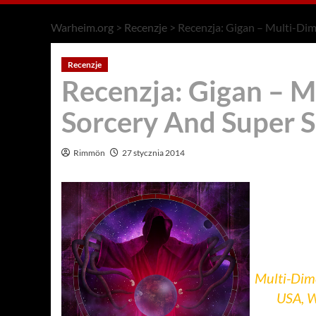
Warheim.org
>
Recenzje
>
Recenzja: Gigan – Multi-Dim
Recenzje
Recenzja: Gigan – M
Sorcery And Super S
Rimmön
27 stycznia 2014
Multi-Dime
USA, W