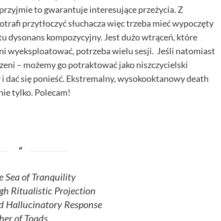
przyjmie to gwarantuje interesujące przeżycia. Z
rafi przytłoczyć słuchacza więc trzeba mieć wypoczęty
st tu dysonans kompozycyjny. Jest dużo wtrąceń, które
ni wyeksploatować, potrzeba wielu sesji. Jeśli natomiast
trzeni – możemy go potraktować jako niszczycielski
 i dać się ponieść. Ekstremalny, wysokooktanowy death
nie tylko. Polecam!
 Sea of Tranquility
h Ritualistic Projection
ed Hallucinatory Response
er of Toads