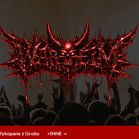
ykopane z Grobu
+INNE