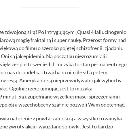
ze zdwojoną siłą! Po intrygującym „Quasi-Hallucinogenic
arową magię fraktalną i super naukę. Przerost formy nad
więkową do filmu o szeroko pojętej schizofrenii, zjadaniu
Oni są jak epidemia. Na początku niezrozumiali i
ją większe spustoszenie. Ich muzyka to stan permanentnego
 nas do pudełka i trząchano nim ile sił a potem
rogresją. Amerykanie są nieprzewidywalni jak wybuchy
ykę. Ogólnie rzecz ujmując, jest to muzyka
9 minut. Są uzupełniane wszelkiej maści sprzężeniami i
pokój a wszechobecny szał nie pozwoli Wam odetchnąć.
awia natężenie z powtarzalnością a wszystko to zamyka
ne zwroty akcji i wyuzdane solówki. Jest to bardzo