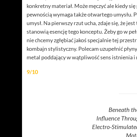
konkretny materiał. Może męczyć ale kiedy się 
pewnością wymaga także otwartego umysłu. Pot
umysł. Na pierwszy rzut ucha, zdaje się, że je
stanowią esencję tego konceptu. Żeby go w peł
nie chcemy zgłębiać jakoś specjalnie tej przes
kombajn stylistyczny. Polecam uzupełnić płyny
metal poddający w wątpliwość sens istnienia i 
9/10
Beneath the
Influence Throug
Electro-Stimulat
Moth