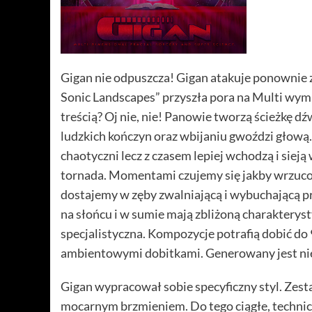
Gigan nie odpuszcza! Gigan atakuje ponownie 
Sonic Landscapes” przyszła pora na Multi wymi
treścią? Oj nie, nie! Panowie tworzą ścieżkę dź
ludzkich kończyn oraz wbijaniu gwoździ głową. 
chaotyczni lecz z czasem lepiej wchodzą i sie
tornada. Momentami czujemy się jakby wrzucono
dostajemy w zęby zwalniającą i wybuchającą p
na słońcu i w sumie mają zbliżoną charakteryst
specjalistyczna. Kompozycje potrafią dobić do 
ambientowymi dobitkami. Generowany jest nie
Gigan wypracował sobie specyficzny styl. Zest
mocarnym brzmieniem. Do tego ciągłe, technicz