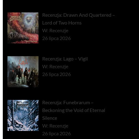
Recenzja: Drawn And Quartered –
Lord of Two Horns
W: Recenzje
26 lipca 2026
Recenzja: Lago – Vigil
W: Recenzje
26 lipca 2026
Recenzja: Funebrarum –
Beckoning the Void of Eternal
Silence
W: Recenzje
26 lipca 2026