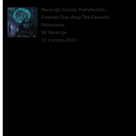
Recenzja: Cosmic Putrefaction –
Emerald Fires Atop The Farewell
Mountains
W: Recenzje
27 stycznia 2026