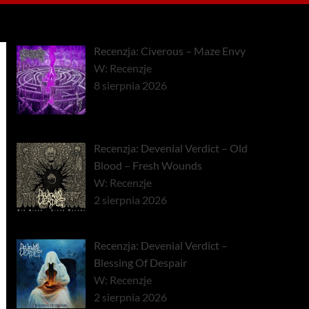
Recenzja: Civerous – Maze Envy
W: Recenzje
8 sierpnia 2026
Recenzja: Devenial Verdict – Old
Blood – Fresh Wounds
W: Recenzje
2 sierpnia 2026
Recenzja: Devenial Verdict –
Blessing Of Despair
W: Recenzje
2 sierpnia 2026