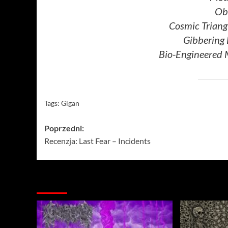
Ob
Cosmic Trian
Gibbering 
Bio-Engineered 
Tags:
Gigan
Zobacz
Poprzedni:
Recenzja: Last Fear – Incidents
wpisy
Więcej…