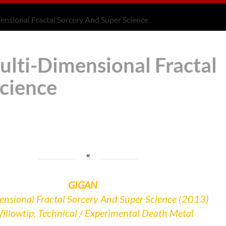
ensional Fractal Sorcery And Super Science
ulti-Dimensional Fractal
cience
GIGAN
nsional Fractal Sorcery And Super Science (2013)
illowtip, Technical / Experimental Death Metal