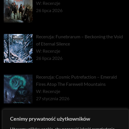
W: Recenzje
26 lipca 2026
Recenzja: Funebrarum – Beckoning the Void
of Eternal Silence
W: Recenzje
26 lipca 2026
Recenzja: Cosmic Putrefaction – Emerald
Fires Atop The Farewell Mountains
W: Recenzje
27 stycznia 2026
Recenzja: Pyrrhon – Exhaust
Cenimy prywatność użytkowników
W: Recenzje
Używamy plików cookie, aby poprawić jakość przeglądania,