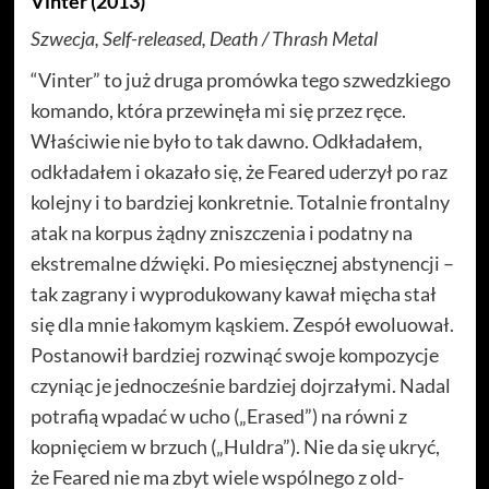
Vinter (2013)
Szwecja, Self-released, Death / Thrash Metal
“Vinter” to już druga promówka tego szwedzkiego
komando, która przewinęła mi się przez ręce.
Właściwie nie było to tak dawno. Odkładałem,
odkładałem i okazało się, że Feared uderzył po raz
kolejny i to bardziej konkretnie. Totalnie frontalny
atak na korpus żądny zniszczenia i podatny na
ekstremalne dźwięki. Po miesięcznej abstynencji –
tak zagrany i wyprodukowany kawał mięcha stał
się dla mnie łakomym kąskiem. Zespół ewoluował.
Postanowił bardziej rozwinąć swoje kompozycje
czyniąc je jednocześnie bardziej dojrzałymi. Nadal
potrafią wpadać w ucho („Erased”) na równi z
kopnięciem w brzuch („Huldra”). Nie da się ukryć,
że Feared nie ma zbyt wiele wspólnego z old-