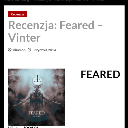
Recenzje
Recenzja: Feared –
Vinter
Rimmön
3 stycznia 2014
FEARED