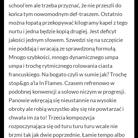
school’em ale trzeba przyznać, że nie przeszli do
końca tym nowomodnym def-traszem. Ostatnio
można łopatą przekopywać kilogramy kapel z tego
nurtu i jedna będzie kopią drugiej. Jest deficyt
jakości jednym słowem. Szwedzi się na szczęście
nie poddają i wracają ze sprawdzoną formułą.
Mnogo szybkości, mnogo dynamicznego umpa
umpa i trochę rytmicznego rolowania ciasta
francuskiego. Na bogato czyli w sumie jak? Trochę
stop&go a’la In Flames. Czasem refrenowo w
podobnej konwencji a solowo niczym w progresji.
Panowie wkręcają się nieustannie na wysokie
obroty ale robią wszystko aby się nie powtarzać i
chwała im za to! Trzecia kompozycja
rozpoczynająca się od turu turu turu wcale nie
brzmi tak jak dwie poprzednie. Łamie tempo albo