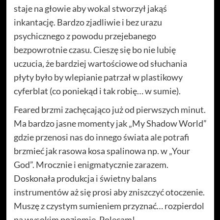
staje na głowie aby wokal stworzył jakąś
inkantację. Bardzo zjadliwie i bez urazu
psychicznego z powodu przejebanego
bezpowrotnie czasu. Cieszę się bo nie lubię
uczucia, że bardziej wartościowe od słuchania
płyty było by wlepianie patrzał w plastikowy
cyferblat (co poniekąd i tak robię… w sumie).
Feared brzmi zachęcająco już od pierwszych minut.
Ma bardzo jasne momenty jak „My Shadow World”
gdzie przenosi nas do innego świata ale potrafi
brzmieć jak rasowa kosa spalinowa np. w „Your
God”. Mrocznie i enigmatycznie zarazem.
Doskonała produkcja i świetny balans
instrumentów aż się prosi aby zniszczyć otoczenie.
Muszę z czystym sumieniem przyznać… rozpierdol
na wysokim poziomie. Polecam!