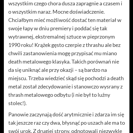
wszystkim czego chora dusza zapragnie a czasem i
o wszystkim naraz. Mocne doświadczenie.
Chciałbym mieć możliwość dostać ten materiał w
swoje łapy w dniu premiery i poddać się tak
wytrawnej, ekstremalnej sztuce w pieprzonym
1990 roku! Krążek gęsto czerpie z thrashu ale bez
chwili zastanowienia mogę przypisać mu miano
death metalowego klasyka. Takich porównań nie
da się uniknąć ale przy okazji – są bardzo na
miejscu. Trzeba wiedzieć skąd się pochodzi a death
metal został zdecydowanie i stanowczo wysrany z
thrash metalowego odbytu (i nie był to luźny
stolec!).
Panowie zaczynają dość arytmicznie i zdarza im się
tak jeszcze raz czy dwa, błysnąć po uszach ale ma to
swój urok. Z drugiej strony, odnotowali niezwykle