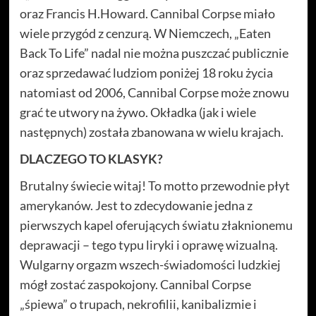
oraz Francis H.Howard. Cannibal Corpse miało
wiele przygód z cenzurą. W Niemczech, „Eaten
Back To Life” nadal nie można puszczać publicznie
oraz sprzedawać ludziom poniżej 18 roku życia
natomiast od 2006, Cannibal Corpse może znowu
grać te utwory na żywo. Okładka (jak i wiele
następnych) została zbanowana w wielu krajach.
DLACZEGO TO KLASYK?
Brutalny świecie witaj! To motto przewodnie płyt
amerykanów. Jest to zdecydowanie jedna z
pierwszych kapel oferujących światu złaknionemu
deprawacji – tego typu liryki i oprawę wizualną.
Wulgarny orgazm wszech-świadomości ludzkiej
mógł zostać zaspokojony. Cannibal Corpse
„śpiewa” o trupach, nekrofilii, kanibalizmie i