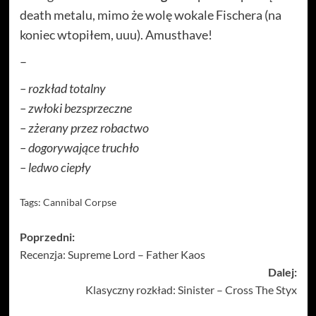
death metalu, mimo że wolę wokale Fischera (na
koniec wtopiłem, uuu). Amusthave!
–
– rozkład totalny
– zwłoki bezsprzeczne
– zżerany przez robactwo
– dogorywające truchło
– ledwo ciepły
Tags:
Cannibal Corpse
Zobacz
Poprzedni:
Recenzja: Supreme Lord – Father Kaos
wpisy
Dalej:
Klasyczny rozkład: Sinister – Cross The Styx