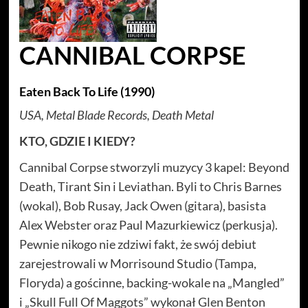
CANNIBAL CORPSE
Eaten Back To Life (1990)
USA, Metal Blade Records, Death Metal
KTO, GDZIE I KIEDY?
Cannibal Corpse stworzyli muzycy 3 kapel: Beyond
Death, Tirant Sin i Leviathan. Byli to Chris Barnes
(wokal), Bob Rusay, Jack Owen (gitara), basista
Alex Webster oraz Paul Mazurkiewicz (perkusja).
Pewnie nikogo nie zdziwi fakt, że swój debiut
zarejestrowali w Morrisound Studio (Tampa,
Floryda) a gościnne, backing-wokale na „Mangled”
i „Skull Full Of Maggots” wykonał Glen Benton