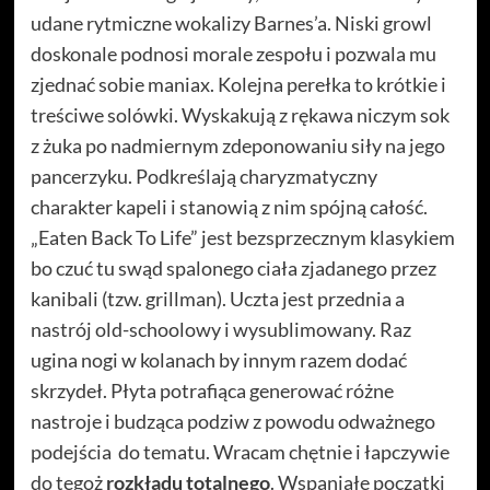
udane rytmiczne wokalizy Barnes’a. Niski growl
doskonale podnosi morale zespołu i pozwala mu
zjednać sobie maniax. Kolejna perełka to krótkie i
treściwe solówki. Wyskakują z rękawa niczym sok
z żuka po nadmiernym zdeponowaniu siły na jego
pancerzyku. Podkreślają charyzmatyczny
charakter kapeli i stanowią z nim spójną całość.
„Eaten Back To Life” jest bezsprzecznym klasykiem
bo czuć tu swąd spalonego ciała zjadanego przez
kanibali (tzw. grillman). Uczta jest przednia a
nastrój old-schoolowy i wysublimowany. Raz
ugina nogi w kolanach by innym razem dodać
skrzydeł. Płyta potrafiąca generować różne
nastroje i budząca podziw z powodu odważnego
podejścia do tematu. Wracam chętnie i łapczywie
do tegoż
rozkładu totalnego
. Wspaniałe początki