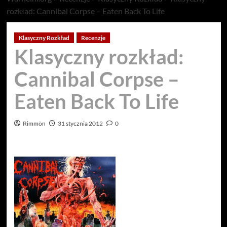
rozkład: Cannibal Corpse – Eaten Back To Life
Klasyczny Rozkład
Recenzje
Klasyczny rozkład:
Cannibal Corpse –
Eaten Back To Life
Rimmön
31 stycznia 2012
0