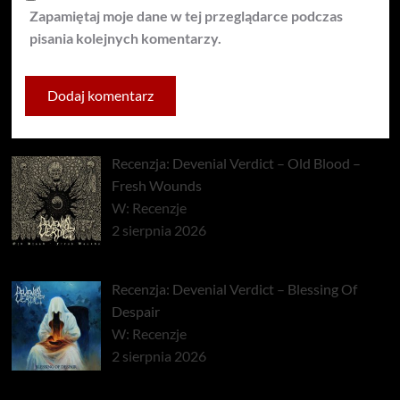
Zapamiętaj moje dane w tej przeglądarce podczas
pisania kolejnych komentarzy.
Recenzja: Devenial Verdict – Old Blood –
Fresh Wounds
W: Recenzje
2 sierpnia 2026
Recenzja: Devenial Verdict – Blessing Of
Despair
W: Recenzje
2 sierpnia 2026